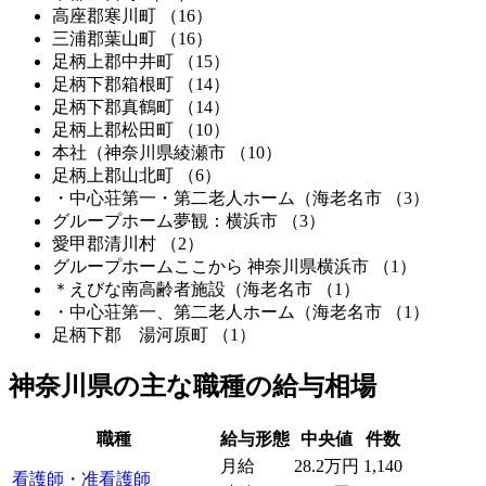
高座郡寒川町
（16）
三浦郡葉山町
（16）
足柄上郡中井町
（15）
足柄下郡箱根町
（14）
足柄下郡真鶴町
（14）
足柄上郡松田町
（10）
本社（神奈川県綾瀬市
（10）
足柄上郡山北町
（6）
・中心荘第一・第二老人ホーム（海老名市
（3）
グループホーム夢観：横浜市
（3）
愛甲郡清川村
（2）
グループホームここから 神奈川県横浜市
（1）
＊えびな南高齢者施設（海老名市
（1）
・中心荘第一、第二老人ホーム（海老名市
（1）
足柄下郡 湯河原町
（1）
神奈川県の主な職種の給与相場
職種
給与形態
中央値
件数
月給
28.2万円
1,140
看護師・准看護師