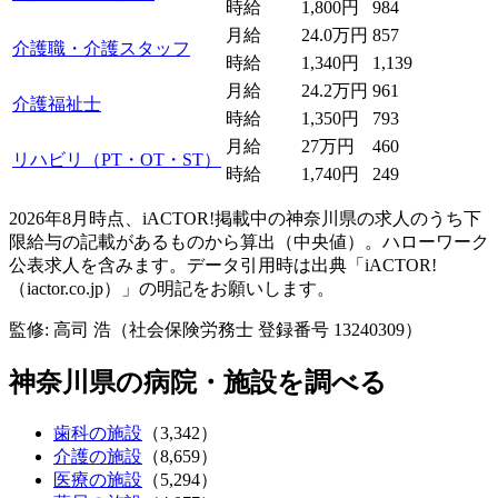
時給
1,800円
984
月給
24.0万円
857
介護職・介護スタッフ
時給
1,340円
1,139
月給
24.2万円
961
介護福祉士
時給
1,350円
793
月給
27万円
460
リハビリ（PT・OT・ST）
時給
1,740円
249
2026年8月時点、iACTOR!掲載中の神奈川県の求人のうち下
限給与の記載があるものから算出（中央値）。ハローワーク
公表求人を含みます。データ引用時は出典「iACTOR!
（iactor.co.jp）」の明記をお願いします。
監修: 高司 浩（社会保険労務士 登録番号 13240309）
神奈川県の病院・施設を調べる
歯科の施設
（3,342）
介護の施設
（8,659）
医療の施設
（5,294）