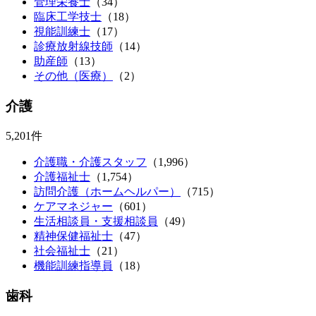
管理栄養士
（34）
臨床工学技士
（18）
視能訓練士
（17）
診療放射線技師
（14）
助産師
（13）
その他（医療）
（2）
介護
5,201件
介護職・介護スタッフ
（1,996）
介護福祉士
（1,754）
訪問介護（ホームヘルパー）
（715）
ケアマネジャー
（601）
生活相談員・支援相談員
（49）
精神保健福祉士
（47）
社会福祉士
（21）
機能訓練指導員
（18）
歯科