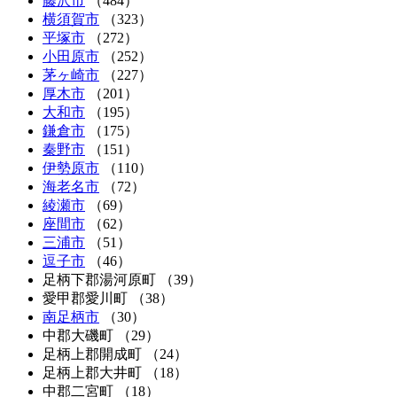
藤沢市
（484）
横須賀市
（323）
平塚市
（272）
小田原市
（252）
茅ヶ崎市
（227）
厚木市
（201）
大和市
（195）
鎌倉市
（175）
秦野市
（151）
伊勢原市
（110）
海老名市
（72）
綾瀬市
（69）
座間市
（62）
三浦市
（51）
逗子市
（46）
足柄下郡湯河原町
（39）
愛甲郡愛川町
（38）
南足柄市
（30）
中郡大磯町
（29）
足柄上郡開成町
（24）
足柄上郡大井町
（18）
中郡二宮町
（18）