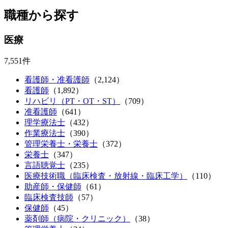
職種から探す
医療
7,551件
看護師・准看護師
（2,124）
看護師
（1,892）
リハビリ（PT・OT・ST）
（709）
准看護師
（641）
理学療法士
（432）
作業療法士
（390）
管理栄養士・栄養士
（372）
栄養士
（347）
言語聴覚士
（235）
医療技術職（臨床検査・放射線・臨床工学）
（110）
助産師・保健師
（61）
臨床検査技師
（57）
保健師
（45）
薬剤師（病院・クリニック）
（38）