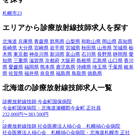
札幌市
23
エリアから診療放射線技師求人を探す
北海道
兵庫県
青森県
群馬県
山梨県
和歌山県
岡山県
高知県
長崎県
大分県
宮崎県
岩手県
宮城県
秋田県
山形県
茨城県
栃
木県
東京都
神奈川県
新潟県
富山県
石川県
長野県
静岡県
愛
知県
三重県
滋賀県
京都府
大阪府
島根県
広島県
山口県
香川
県
愛媛県
福岡県
熊本県
鹿児島県
沖縄県
埼玉県
千葉県
岐阜
県
佐賀県
福井県
奈良県
福島県
鳥取県
徳島県
北海道の診療放射線技師求人一覧
診療放射線技師 今金町国保病院
今金町国保病院・北海道瀬棚郡今金町
正社員
232,000円〜383,500円
›
診療放射線技師 社会医療法人禎心会 札幌禎心会病院
社会医療法人禎心会 札幌禎心会病院・北海道札幌市
正社