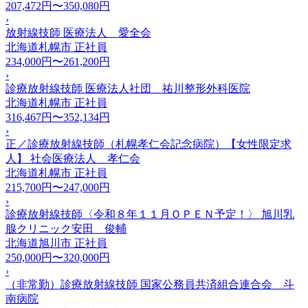
207,472円〜350,080円
›
放射線技師 医療法人 愛全会
北海道札幌市
正社員
234,000円〜261,200円
›
診療放射線技師 医療法人社団 祐川整形外科医院
北海道札幌市
正社員
316,467円〜352,134円
›
正／診療放射線技師（札幌孝仁会記念病院）【女性限定求
人】 社会医療法人 孝仁会
北海道札幌市
正社員
215,700円〜247,000円
›
診療放射線技師〈令和８年１１月ＯＰＥＮ予定！〉 旭川乳
腺クリニック安田 俊輔
北海道旭川市
正社員
250,000円〜320,000円
›
（非常勤）診療放射線技師 国家公務員共済組合連合会 斗
南病院