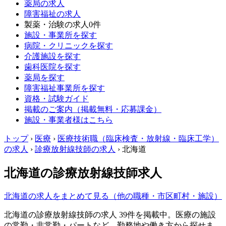
薬局の求人
障害福祉の求人
製薬・治験の求人
0件
施設・事業所を探す
病院・クリニックを探す
介護施設を探す
歯科医院を探す
薬局を探す
障害福祉事業所を探す
資格・試験ガイド
掲載のご案内（掲載無料・応募課金）
施設・事業者様はこちら
トップ
›
医療
›
医療技術職（臨床検査・放射線・臨床工学）
の求人
›
診療放射線技師の求人
›
北海道
北海道の診療放射線技師求人
北海道の求人をまとめて見る（他の職種・市区町村・施設）
北海道の診療放射線技師の求人 39件を掲載中。医療の施設
の常勤・非常勤・パートなど、勤務地や働き方から探せま