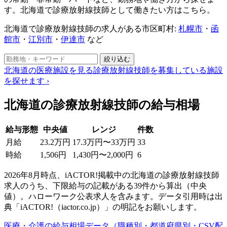
す。北海道で診療放射線技師として働きたい方はこちら。
北海道で診療放射線技師の求人がある市区町村:
札幌市
・
函
館市
・
江別市
・
伊達市
など
絞り込む
北海道の医療施設を見る
診療放射線技師を募集している施設
を探せます
›
北海道の診療放射線技師の給与相場
給与形態
中央値
レンジ
件数
月給
23.2万円
17.3万円〜33万円
33
時給
1,506円
1,430円〜2,000円
6
2026年8月時点、iACTOR!掲載中の北海道の診療放射線技師
求人のうち、下限給与の記載がある39件から算出（中央
値）。ハローワーク公表求人を含みます。データ引用時は出
典「iACTOR!（iactor.co.jp）」の明記をお願いします。
医療・介護の給与相場データ（職種別・都道府県別・CSV配