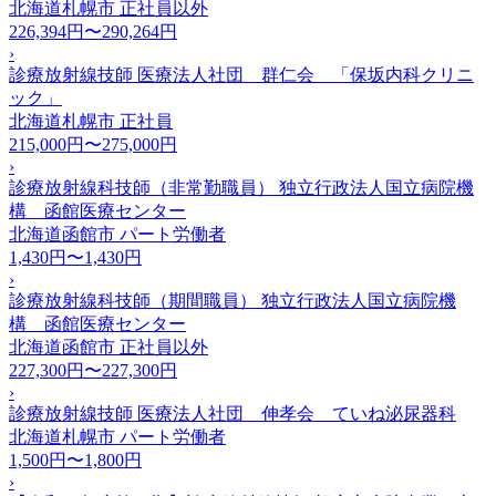
北海道札幌市
正社員以外
226,394円〜290,264円
›
診療放射線技師 医療法人社団 群仁会 「保坂内科クリニ
ック」
北海道札幌市
正社員
215,000円〜275,000円
›
診療放射線科技師（非常勤職員） 独立行政法人国立病院機
構 函館医療センター
北海道函館市
パート労働者
1,430円〜1,430円
›
診療放射線科技師（期間職員） 独立行政法人国立病院機
構 函館医療センター
北海道函館市
正社員以外
227,300円〜227,300円
›
診療放射線技師 医療法人社団 伸孝会 ていね泌尿器科
北海道札幌市
パート労働者
1,500円〜1,800円
›