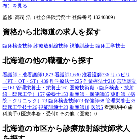
布）を見る
監修: 高司 浩（社会保険労務士 登録番号 13240309）
資格から北海道の求人を探す
臨床検査技師
診療放射線技師
視能訓練士
臨床工学技士
北海道の他の職種から探す
看護師・准看護師
1,873
看護師
1,630
准看護師
736
リハビリ
（PT・OT・ST）
439
理学療法士
225
作業療法士
216
言語聴覚
士
161
管理栄養士・栄養士
161
医療技術職（臨床検査・放射
線・臨床工学）
157
栄養士
153
助産師・保健師
85
薬剤師（病
院・クリニック）
73
臨床検査技師
73
保健師
68
管理栄養士
35
臨床工学技士
26
視能訓練士
23
助産師
18
医師
5
看護助手
0
歯
科助手
0
医療事務・受付
0
その他（医療）
0
北海道の市区から診療放射線技師求人
を探す