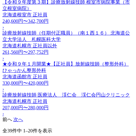
【令和９年度第３期】診療放射線技師 根室市病院事業（市
立根室病院）
北海道根室市
正社員
240,600円〜342,700円
›
診療放射線技師（任期付正職員）（南１西１６） 北海道公
立大学法人 札幌医科大学
北海道札幌市
正社員以外
261,560円〜297,752円
›
★令和９年１月開業★【正社員】放射線技師（整形外科）
ひゃっかん整形外科
北海道函館市
正社員
330,000円〜420,000円
›
診療放射線技師 医療法人 渓仁会 渓仁会円山クリニック
北海道札幌市
正社員
207,000円〜280,000円
›
前へ
次へ
全39件中 1–20件を表示