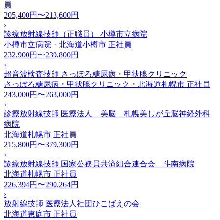
員
205,400円〜213,600円
›
診療放射線技師（正職員） 小樽市立病院
小樽市立病院・北海道小樽市
正社員
232,900円〜239,800円
›
超音波検査技師 さっぽろ糖尿病・甲状腺クリニック
さっぽろ糖尿病・甲状腺クリニック・北海道札幌市
正社員
243,000円〜263,000円
›
診療放射線技師 医療法人 美脳 札幌美しが丘脳神経外科
病院
北海道札幌市
正社員
215,800円〜379,300円
›
診療放射線技師 国家公務員共済組合連合会 斗南病院
北海道札幌市
正社員
226,394円〜290,264円
›
放射線技師 医療法人社団ひこばえの会
北海道恵庭市
正社員