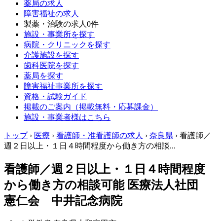
薬局の求人
障害福祉の求人
製薬・治験の求人
0件
施設・事業所を探す
病院・クリニックを探す
介護施設を探す
歯科医院を探す
薬局を探す
障害福祉事業所を探す
資格・試験ガイド
掲載のご案内（掲載無料・応募課金）
施設・事業者様はこちら
トップ
›
医療
›
看護師・准看護師の求人
›
奈良県
›
看護師／
週２日以上・１日４時間程度から働き方の相談...
看護師／週２日以上・１日４時間程度
から働き方の相談可能 医療法人社団
憲仁会 中井記念病院