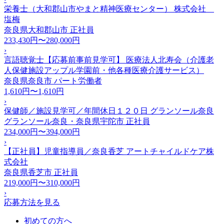
栄養士（大和郡山市やまと精神医療センター） 株式会社
塩梅
奈良県大和郡山市
正社員
233,430円〜280,000円
›
言語聴覚士【応募前事前見学可】 医療法人北寿会（介護老
人保健施設アップル学園前・他各種医療介護サービス）
奈良県奈良市
パート労働者
1,610円〜1,610円
›
保健師／施設見学可／年間休日１２０日 グランソール奈良
グランソール奈良・奈良県宇陀市
正社員
234,000円〜394,000円
›
【正社員】児童指導員／奈良香芝 アートチャイルドケア株
式会社
奈良県香芝市
正社員
219,000円〜310,000円
›
応募方法を見る
初めての方へ