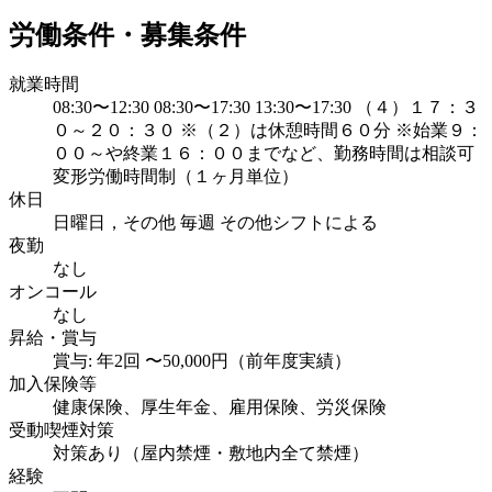
労働条件・募集条件
就業時間
08:30〜12:30 08:30〜17:30 13:30〜17:30 （４）１７：３
０～２０：３０ ※（２）は休憩時間６０分 ※始業９：
００～や終業１６：００までなど、勤務時間は相談可
変形労働時間制（１ヶ月単位）
休日
日曜日，その他 毎週 その他シフトによる
夜勤
なし
オンコール
なし
昇給・賞与
賞与: 年2回 〜50,000円（前年度実績）
加入保険等
健康保険、厚生年金、雇用保険、労災保険
受動喫煙対策
対策あり（屋内禁煙・敷地内全て禁煙）
経験