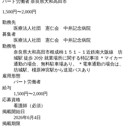
パート労働者
奈良県大和高田市
1,500円〜2,000円
勤務先
医療法人社団 憲仁会 中井記念病院
募集者
医療法人社団 憲仁会 中井記念病院
勤務地
奈良県大和高田市根成柿１５１－１
近鉄南大阪線 坊
城駅 徒歩 20分 就業場所に関する特記事項 ＊マイカー
通勤の場合、無料駐車場あり。 ＊電車通勤の場合は、
坊城駅、橿原神宮駅から送迎バスあり
雇用形態
パート労働者
給与
1,500円〜2,000円
応募資格
看護師（必須）
掲載開始日
2026年6月4日
掲載期限