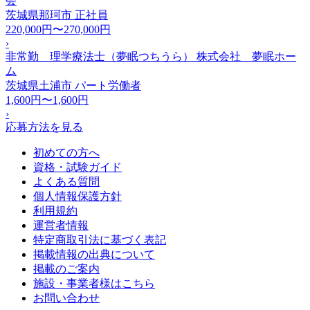
会
茨城県那珂市
正社員
220,000円〜270,000円
›
非常勤 理学療法士（夢眠つちうら） 株式会社 夢眠ホー
ム
茨城県土浦市
パート労働者
1,600円〜1,600円
›
応募方法を見る
初めての方へ
資格・試験ガイド
よくある質問
個人情報保護方針
利用規約
運営者情報
特定商取引法に基づく表記
掲載情報の出典について
掲載のご案内
施設・事業者様はこちら
お問い合わせ