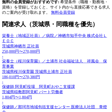
無料の会員登録がおすすめです:
希望条件（職種・勤務地・
資格）を登録しておくと、サイト内から直接応募できる求人
のご案内が受け取れます。
無料会員登録
関連求人（茨城県・同職種を優先）
栄養士（地域正社員）／病院／神栖市知手中央 株式会社Ｌ
ＥＯＣ
茨城県神栖市
正社員
250,000円〜270,000円
›
栄養士（桜川保育園）／土浦市 社会福祉法人 祥風会 保
育事業
茨城県桜川保育園 茨城県土浦市
正社員
186,010円〜270,380円
›
保健師 阿見町役場 阿見町おやこ支援課
茨城県稲敷郡阿見町
パート労働者
1,804円〜1,804円
›
保健師／那珂市地域包括支援センター 医療法人社団 青燈