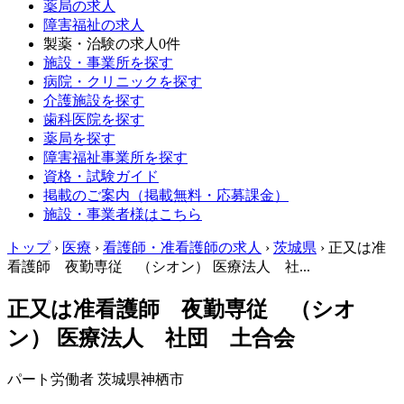
薬局の求人
障害福祉の求人
製薬・治験の求人
0件
施設・事業所を探す
病院・クリニックを探す
介護施設を探す
歯科医院を探す
薬局を探す
障害福祉事業所を探す
資格・試験ガイド
掲載のご案内（掲載無料・応募課金）
施設・事業者様はこちら
トップ
›
医療
›
看護師・准看護師の求人
›
茨城県
›
正又は准
看護師 夜勤専従 （シオン） 医療法人 社...
正又は准看護師 夜勤専従 （シオ
ン） 医療法人 社団 土合会
パート労働者
茨城県神栖市