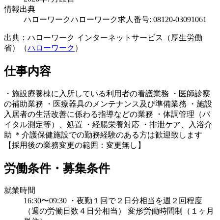
情報出典
ハローワーク
ハローワーク求人番号: 08120-03091061
出典：ハローワーク インターネットサービス（厚生労働
省）（
ハローワーク
）
仕事内容
・施設療養棟に入所している利用者の看護業務 ・医師診察
の補助業務 ・医療器具のメンテナンス及び準備業務 ・施設
入居者の生活改善に係わる指導などの業務 ・体調管理（バ
イタル測定等）、処置 ・経腸栄養対応 ・排泄ケア、入浴介
助 ＊介護保健施設での勤務経験のある方は歓迎致します
【採用後の業務変更の範囲：変更無し】
労働条件・募集条件
就業時間
16:30〜09:30 ・夜勤１回で２日分相当を週２回程度
（週の労働日数４日分相当） 変形労働時間制（１ヶ月