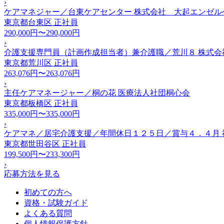
›
ケアマネジャー／台東ケアセンター 株式会社 大起エンゼル
東京都台東区
正社員
290,000円〜290,000円
›
介護支援専門員（計画作成担当者）兼介護職／荒川８ 株式会
東京都荒川区
正社員
263,076円〜263,076円
›
主任ケアマネージャー／桐の花 医療法人社団桐心会
東京都板橋区
正社員
335,000円〜335,000円
›
ケアマネ／居宅介護支援／年間休日１２５日／賞与４．４月 
東京都世田谷区
正社員
199,500円〜233,300円
›
応募方法を見る
初めての方へ
資格・試験ガイド
よくある質問
個人情報保護方針