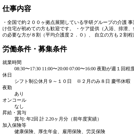
仕事内容
・全国で約２００ヶ拠点展開している学研グループの介護 事
け住宅が初めての方も歓迎です。 ・ケア提供（入浴、排泄、
の必要な方が８割（平均介護度２．０）、 自立の方も２割程
労働条件・募集条件
就業時間
08:30〜17:30 11:00〜20:00 07:00〜16:
休日
シフト制公休月９～１０日 ※２月のみ８日 慶弔休暇 
夜勤
あり
オンコール
なし
昇給・賞与
賞与: 年2回 計 2.20ヶ月分（前年度実績）
加入保険等
健康保険、厚生年金、雇用保険、労災保険