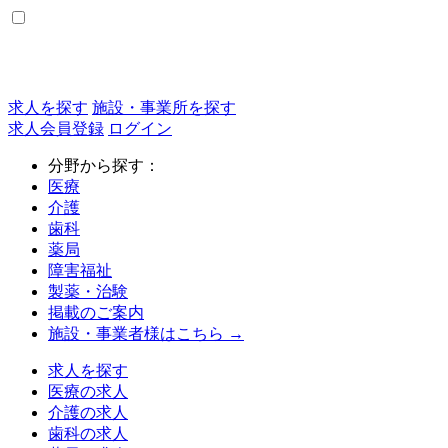
求人を探す
施設・事業所を探す
求人会員登録
ログイン
分野から探す：
医療
介護
歯科
薬局
障害福祉
製薬・治験
掲載のご案内
施設・事業者様はこちら →
求人を探す
医療の求人
介護の求人
歯科の求人