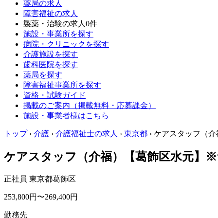
薬局の求人
障害福祉の求人
製薬・治験の求人
0件
施設・事業所を探す
病院・クリニックを探す
介護施設を探す
歯科医院を探す
薬局を探す
障害福祉事業所を探す
資格・試験ガイド
掲載のご案内（掲載無料・応募課金）
施設・事業者様はこちら
トップ
›
介護
›
介護福祉士の求人
›
東京都
›
ケアスタッフ（介
ケアスタッフ（介福）【葛飾区水元】※
正社員
東京都葛飾区
253,800円〜269,400円
勤務先