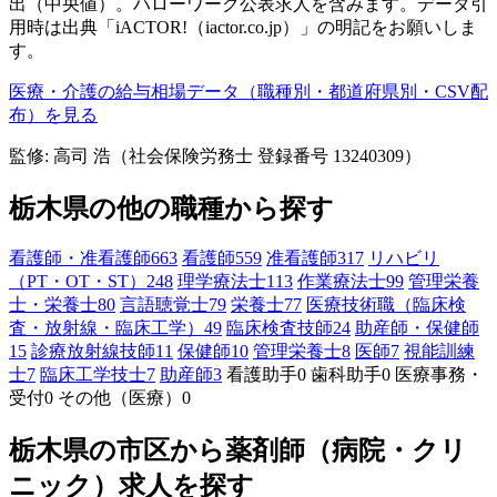
出（中央値）。ハローワーク公表求人を含みます。データ引
用時は出典「iACTOR!（iactor.co.jp）」の明記をお願いしま
す。
医療・介護の給与相場データ（職種別・都道府県別・CSV配
布）を見る
監修: 高司 浩（社会保険労務士 登録番号 13240309）
栃木県の他の職種から探す
看護師・准看護師
663
看護師
559
准看護師
317
リハビリ
（PT・OT・ST）
248
理学療法士
113
作業療法士
99
管理栄養
士・栄養士
80
言語聴覚士
79
栄養士
77
医療技術職（臨床検
査・放射線・臨床工学）
49
臨床検査技師
24
助産師・保健師
15
診療放射線技師
11
保健師
10
管理栄養士
8
医師
7
視能訓練
士
7
臨床工学技士
7
助産師
3
看護助手
0
歯科助手
0
医療事務・
受付
0
その他（医療）
0
栃木県の市区から薬剤師（病院・クリ
ニック）求人を探す