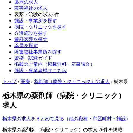
薬局の求人
障害福祉の求人
製薬・治験の求人
0件
施設・事業所を探す
病院・クリニックを探す
介護施設を探す
歯科医院を探す
薬局を探す
障害福祉事業所を探す
資格・試験ガイド
掲載のご案内（掲載無料・応募課金）
施設・事業者様はこちら
トップ
›
医療
›
薬剤師（病院・クリニック）の求人
›
栃木県
栃木県の薬剤師（病院・クリニック）
求人
栃木県の求人をまとめて見る（他の職種・市区町村・施設）
栃木県の薬剤師（病院・クリニック）の求人 26件を掲載