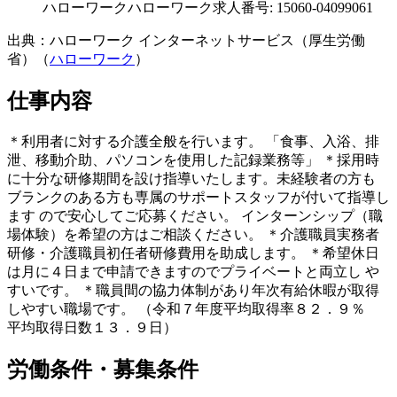
ハローワーク
ハローワーク求人番号: 15060-04099061
出典：ハローワーク インターネットサービス（厚生労働
省）（
ハローワーク
）
仕事内容
＊利用者に対する介護全般を行います。 「食事、入浴、排
泄、移動介助、パソコンを使用した記録業務等」 ＊採用時
に十分な研修期間を設け指導いたします。未経験者の方も
ブランクのある方も専属のサポートスタッフが付いて指導し
ます ので安心してご応募ください。 インターンシップ（職
場体験）を希望の方はご相談ください。 ＊介護職員実務者
研修・介護職員初任者研修費用を助成します。 ＊希望休日
は月に４日まで申請できますのでプライベートと両立し や
すいです。 ＊職員間の協力体制があり年次有給休暇が取得
しやすい職場です。 （令和７年度平均取得率８２．９％
平均取得日数１３．９日）
労働条件・募集条件