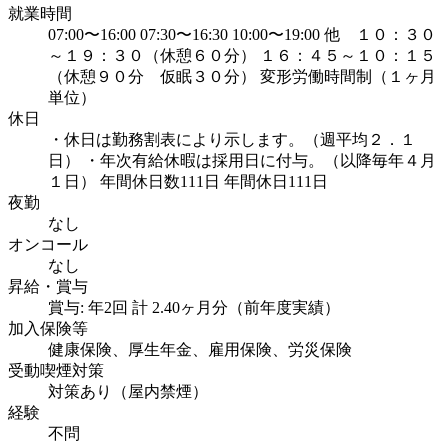
就業時間
07:00〜16:00 07:30〜16:30 10:00〜19:00 他 １０：３０
～１９：３０（休憩６０分） １６：４５～１０：１５
（休憩９０分 仮眠３０分） 変形労働時間制（１ヶ月
単位）
休日
・休日は勤務割表により示します。（週平均２．１
日） ・年次有給休暇は採用日に付与。（以降毎年４月
１日） 年間休日数111日 年間休日111日
夜勤
なし
オンコール
なし
昇給・賞与
賞与: 年2回 計 2.40ヶ月分（前年度実績）
加入保険等
健康保険、厚生年金、雇用保険、労災保険
受動喫煙対策
対策あり（屋内禁煙）
経験
不問