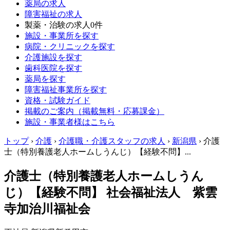
薬局の求人
障害福祉の求人
製薬・治験の求人
0件
施設・事業所を探す
病院・クリニックを探す
介護施設を探す
歯科医院を探す
薬局を探す
障害福祉事業所を探す
資格・試験ガイド
掲載のご案内（掲載無料・応募課金）
施設・事業者様はこちら
トップ
›
介護
›
介護職・介護スタッフの求人
›
新潟県
›
介護
士（特別養護老人ホームしうんじ）【経験不問】...
介護士（特別養護老人ホームしうん
じ）【経験不問】 社会福祉法人 紫雲
寺加治川福祉会