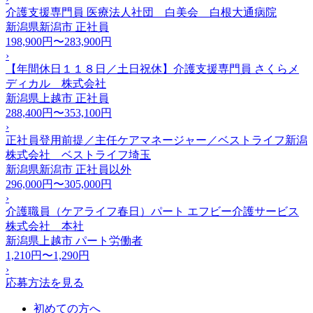
介護支援専門員 医療法人社団 白美会 白根大通病院
新潟県新潟市
正社員
198,900円〜283,900円
›
【年間休日１１８日／土日祝休】介護支援専門員 さくらメ
ディカル 株式会社
新潟県上越市
正社員
288,400円〜353,100円
›
正社員登用前提／主任ケアマネージャー／ベストライフ新潟
株式会社 ベストライフ埼玉
新潟県新潟市
正社員以外
296,000円〜305,000円
›
介護職員（ケアライフ春日）パート エフビー介護サービス
株式会社 本社
新潟県上越市
パート労働者
1,210円〜1,290円
›
応募方法を見る
初めての方へ