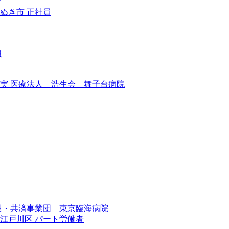
ク
さぬき市
正社員
員
実 医療法人 浩生会 舞子台病院
興・共済事業団 東京臨海病院
都江戸川区
パート労働者