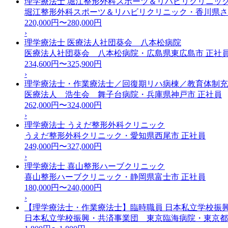
理学療法士 堀江整形外科スポーツ＆リハビリクリニッ
堀江整形外科スポーツ＆リハビリクリニック・香川県
220,000円〜280,000円
›
理学療法士 医療法人社団葵会 八本松病院
医療法人社団葵会 八本松病院・広島県東広島市
正社
234,600円〜325,900円
›
理学療法士・作業療法士／回復期リハ病棟／教育体制充
医療法人 浩生会 舞子台病院・兵庫県神戸市
正社員
262,000円〜324,000円
›
理学療法士 うえだ整形外科クリニック
うえだ整形外科クリニック・愛知県西尾市
正社員
249,000円〜327,000円
›
理学療法士 喜山整形ハーブクリニック
喜山整形ハーブクリニック・静岡県富士市
正社員
180,000円〜240,000円
›
【理学療法士・作業療法士】臨時職員 日本私立学校振
日本私立学校振興・共済事業団 東京臨海病院・東京