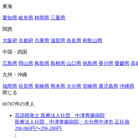
東海
愛知県
岐阜県
静岡県
三重県
関西
大阪府
京都府
兵庫県
滋賀県
奈良県
和歌山県
中国・四国
広島県
岡山県
鳥取県
島根県
山口県
徳島県
香川県
愛媛県
高
九州・沖縄
福岡県
佐賀県
長崎県
熊本県
大分県
宮崎県
鹿児島県
沖縄県
閉じる
69787件の求人
言語聴覚士 医療法人社団 中津胃腸病院
医療法人社団 中津胃腸病院・大分県中津市
正社員
206,060円〜296,200円
›