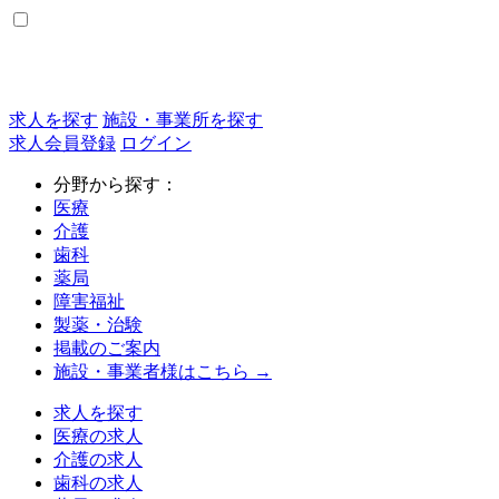
求人を探す
施設・事業所を探す
求人会員登録
ログイン
分野から探す：
医療
介護
歯科
薬局
障害福祉
製薬・治験
掲載のご案内
施設・事業者様はこちら →
求人を探す
医療の求人
介護の求人
歯科の求人