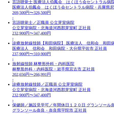
言語聴覚士 医療法人伯鳳会 はくほう会セントラル病
医療法人伯鳳会 はくほう会セントラル病院・兵庫県
269,500円〜326,500円
›
言語聴覚士／正職員 公立芽室病院
公立芽室病院・北海道河西郡芽室町
正社員
232,900円〜347,400円
›
診療放射線技師【和田病院】 医療法人 信和会 和田
医療法人 信和会 和田病院・大分県宇佐市
正社員
237,900円〜310,900円
›
放射線技師 林整形外科・内科医院
林整形外科・内科医院・岩手県宮古市
正社員
202,656円〜266,991円
›
診療放射線技師／正職員 公立芽室病院
公立芽室病院・北海道河西郡芽室町
正社員
232,900円〜347,400円
›
保健師／施設見学可／年間休日１２０日 グランソール
グランソール奈良・奈良県宇陀市
正社員