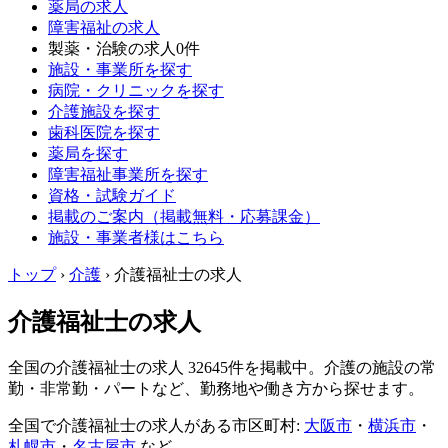
薬局の求人
障害福祉の求人
製薬・治験の求人
0件
施設・事業所を探す
病院・クリニックを探す
介護施設を探す
歯科医院を探す
薬局を探す
障害福祉事業所を探す
資格・試験ガイド
掲載のご案内（掲載無料・応募課金）
施設・事業者様はこちら
トップ
›
介護
›
介護福祉士の求人
介護福祉士の求人
全国の介護福祉士の求人 32645件を掲載中。介護の施設の常
勤・非常勤・パートなど、勤務地や働き方から探せます。
全国で介護福祉士の求人がある市区町村:
大阪市
・
横浜市
・
札幌市
・
名古屋市
など