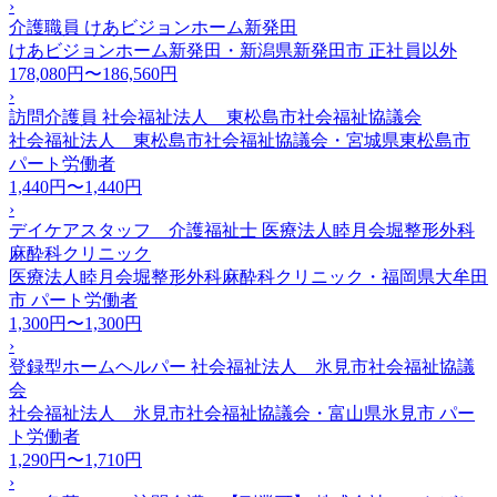
›
介護職員 けあビジョンホーム新発田
けあビジョンホーム新発田・新潟県新発田市
正社員以外
178,080円〜186,560円
›
訪問介護員 社会福祉法人 東松島市社会福祉協議会
社会福祉法人 東松島市社会福祉協議会・宮城県東松島市
パート労働者
1,440円〜1,440円
›
デイケアスタッフ 介護福祉士 医療法人睦月会堀整形外科
麻酔科クリニック
医療法人睦月会堀整形外科麻酔科クリニック・福岡県大牟田
市
パート労働者
1,300円〜1,300円
›
登録型ホームヘルパー 社会福祉法人 氷見市社会福祉協議
会
社会福祉法人 氷見市社会福祉協議会・富山県氷見市
パー
ト労働者
1,290円〜1,710円
›