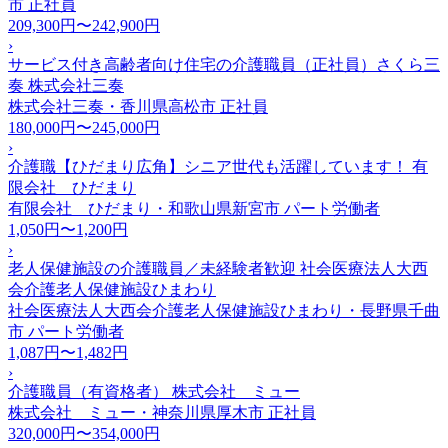
市
正社員
209,300円〜242,900円
›
サービス付き高齢者向け住宅の介護職員（正社員）さくら三
奏 株式会社三奏
株式会社三奏・香川県高松市
正社員
180,000円〜245,000円
›
介護職【ひだまり広角】シニア世代も活躍しています！ 有
限会社 ひだまり
有限会社 ひだまり・和歌山県新宮市
パート労働者
1,050円〜1,200円
›
老人保健施設の介護職員／未経験者歓迎 社会医療法人大西
会介護老人保健施設ひまわり
社会医療法人大西会介護老人保健施設ひまわり・長野県千曲
市
パート労働者
1,087円〜1,482円
›
介護職員（有資格者） 株式会社 ミュー
株式会社 ミュー・神奈川県厚木市
正社員
320,000円〜354,000円