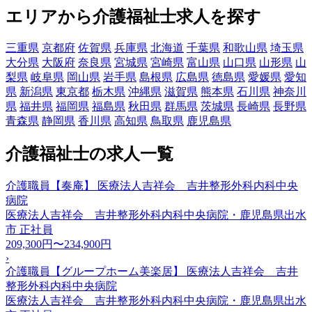
エリアから介護福祉士求人を探す
三重県
京都府
佐賀県
兵庫県
北海道
千葉県
和歌山県
埼玉県
大分県
大阪府
奈良県
宮城県
宮崎県
富山県
山口県
山形県
山
梨県
岐阜県
岡山県
岩手県
島根県
広島県
徳島県
愛媛県
愛知
県
新潟県
東京都
栃木県
沖縄県
滋賀県
熊本県
石川県
神奈川
県
福井県
福岡県
福島県
秋田県
群馬県
茨城県
長崎県
長野県
青森県
静岡県
香川県
高知県
鳥取県
鹿児島県
介護福祉士の求人一覧
介護職員【奏庵】 医療法人吉祥会 吉井整形外科内科中央
病院
医療法人吉祥会 吉井整形外科内科中央病院・鹿児島県出水
市
正社員
209,300円〜234,900円
›
介護職員【グループホーム美楽居】 医療法人吉祥会 吉井
整形外科内科中央病院
医療法人吉祥会 吉井整形外科内科中央病院・鹿児島県出水