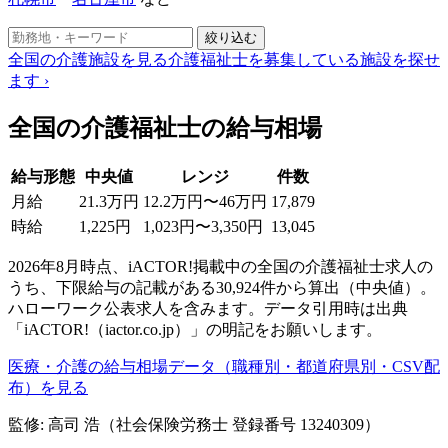
絞り込む
全国の介護施設を見る
介護福祉士を募集している施設を探せ
ます
›
全国の介護福祉士の給与相場
給与形態
中央値
レンジ
件数
月給
21.3万円
12.2万円〜46万円
17,879
時給
1,225円
1,023円〜3,350円
13,045
2026年8月時点、iACTOR!掲載中の全国の介護福祉士求人の
うち、下限給与の記載がある30,924件から算出（中央値）。
ハローワーク公表求人を含みます。データ引用時は出典
「iACTOR!（iactor.co.jp）」の明記をお願いします。
医療・介護の給与相場データ（職種別・都道府県別・CSV配
布）を見る
監修: 高司 浩（社会保険労務士 登録番号 13240309）