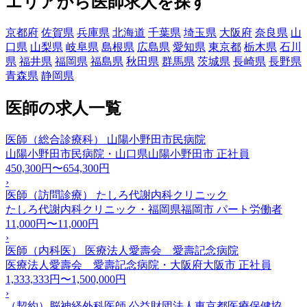
エリアから医師求人を探す
京都府
佐賀県
兵庫県
北海道
千葉県
埼玉県
大阪府
奈良県
山
口県
山梨県
岐阜県
島根県
広島県
愛知県
東京都
栃木県
石川
県
福井県
福岡県
福島県
秋田県
群馬県
茨城県
長崎県
長野県
青森県
静岡県
医師の求人一覧
医師（総合診療科） 山陽小野田市民病院
山陽小野田市民病院・山口県山陽小野田市
正社員
450,300円〜654,300円
›
医師（訪問診療） たしろ代謝内科クリニック
たしろ代謝内科クリニック・福岡県福岡市
パート労働者
11,000円〜11,000円
›
医師（内科医） 医療法人愛壽会 愛壽記念病院
医療法人愛壽会 愛壽記念病院・大阪府大阪市
正社員
1,333,333円〜1,500,000円
›
（契約）脳神経外科医師 公益財団法人東京都医療保健協