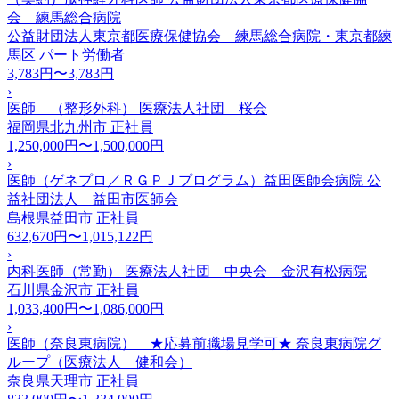
会 練馬総合病院
公益財団法人東京都医療保健協会 練馬総合病院・東京都練
馬区
パート労働者
3,783円〜3,783円
›
医師 （整形外科） 医療法人社団 桜会
福岡県北九州市
正社員
1,250,000円〜1,500,000円
›
医師（ゲネプロ／ＲＧＰＪプログラム）益田医師会病院 公
益社団法人 益田市医師会
島根県益田市
正社員
632,670円〜1,015,122円
›
内科医師（常勤） 医療法人社団 中央会 金沢有松病院
石川県金沢市
正社員
1,033,400円〜1,086,000円
›
医師（奈良東病院） ★応募前職場見学可★ 奈良東病院グ
ループ（医療法人 健和会）
奈良県天理市
正社員