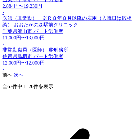
2,884円〜19,230円
›
医師（非常勤） ※Ｒ８年８月以降の雇用（入職日は応相
談） おおたかの森駅前クリニック
千葉県流山市
パート労働者
11,000円〜13,000円
›
非常勤職員（医師） 麓刑務所
佐賀県鳥栖市
パート労働者
12,000円〜12,000円
›
前へ
次へ
全67件中 1–20件を表示