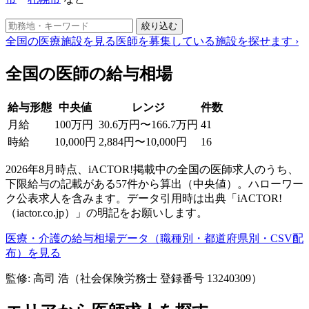
絞り込む
全国の医療施設を見る
医師を募集している施設を探せます
›
全国の医師の給与相場
給与形態
中央値
レンジ
件数
月給
100万円
30.6万円〜166.7万円
41
時給
10,000円
2,884円〜10,000円
16
2026年8月時点、iACTOR!掲載中の全国の医師求人のうち、
下限給与の記載がある57件から算出（中央値）。ハローワー
ク公表求人を含みます。データ引用時は出典「iACTOR!
（iactor.co.jp）」の明記をお願いします。
医療・介護の給与相場データ（職種別・都道府県別・CSV配
布）を見る
監修: 高司 浩（社会保険労務士 登録番号 13240309）