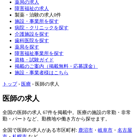
薬局の求人
障害福祉の求人
製薬・治験の求人
0件
施設・事業所を探す
病院・クリニックを探す
介護施設を探す
歯科医院を探す
薬局を探す
障害福祉事業所を探す
資格・試験ガイド
掲載のご案内（掲載無料・応募課金）
施設・事業者様はこちら
トップ
›
医療
›
医師の求人
医師の求人
全国の医師の求人 67件を掲載中。医療の施設の常勤・非常
勤・パートなど、勤務地や働き方から探せます。
全国で医師の求人がある市区町村:
鹿沼市
・
岐阜市
・
名古屋
市
・
札幌市
など