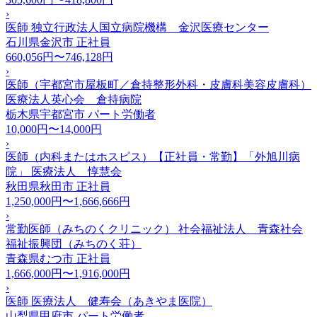
›
医師 独立行政法人国立病院機構 金沢医療センター
石川県金沢市
正社員
660,056円〜746,128円
›
医師（宇都宮市屋板町／倉持整形外科・皮膚科美容皮膚科）
医療法人英心会 倉持病院
栃木県宇都宮市
パート労働者
10,000円〜14,000円
›
医師（内科またはホスピス）【正社員・常勤】「外旭川病
院」 医療法人 惇慧会
秋田県秋田市
正社員
1,250,000円〜1,666,666円
›
常勤医師（みちのくクリニック） 社会福祉法人 青森社会
福祉振興団（みちのく荘）
青森県むつ市
正社員
1,666,000円〜1,916,000円
›
医師 医療法人 健寿会（あきやま医院）
山梨県甲府市
パート労働者