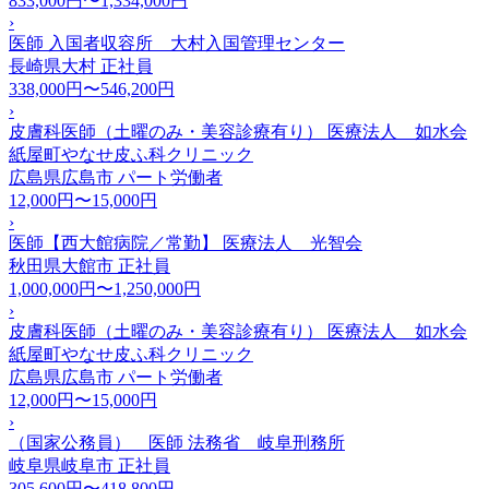
833,000円〜1,334,000円
›
医師 入国者収容所 大村入国管理センター
長崎県大村
正社員
338,000円〜546,200円
›
皮膚科医師（土曜のみ・美容診療有り） 医療法人 如水会
紙屋町やなせ皮ふ科クリニック
広島県広島市
パート労働者
12,000円〜15,000円
›
医師【西大館病院／常勤】 医療法人 光智会
秋田県大館市
正社員
1,000,000円〜1,250,000円
›
皮膚科医師（土曜のみ・美容診療有り） 医療法人 如水会
紙屋町やなせ皮ふ科クリニック
広島県広島市
パート労働者
12,000円〜15,000円
›
（国家公務員） 医師 法務省 岐阜刑務所
岐阜県岐阜市
正社員
305,600円〜418,800円