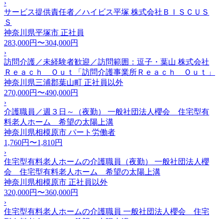
›
サービス提供責任者／ハイビス平塚 株式会社ＢＩＳＣＵＳ
Ｓ
神奈川県平塚市
正社員
283,000円〜304,000円
›
訪問介護／未経験者歓迎／訪問範囲：逗子・葉山 株式会社
Ｒｅａｃｈ Ｏｕｔ「訪問介護事業所Ｒｅａｃｈ Ｏｕｔ」
神奈川県三浦郡葉山町
正社員以外
270,000円〜490,000円
›
介護職員／週３日～（夜勤） 一般社団法人櫻会 住宅型有
料老人ホーム 希望の太陽上溝
神奈川県相模原市
パート労働者
1,760円〜1,810円
›
住宅型有料老人ホームの介護職員（夜勤） 一般社団法人櫻
会 住宅型有料老人ホーム 希望の太陽上溝
神奈川県相模原市
正社員以外
320,000円〜360,000円
›
住宅型有料老人ホームの介護職員 一般社団法人櫻会 住宅