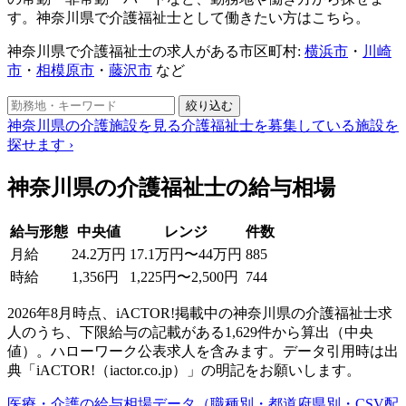
す。神奈川県で介護福祉士として働きたい方はこちら。
神奈川県で介護福祉士の求人がある市区町村:
横浜市
・
川崎
市
・
相模原市
・
藤沢市
など
絞り込む
神奈川県の介護施設を見る
介護福祉士を募集している施設を
探せます
›
神奈川県の介護福祉士の給与相場
給与形態
中央値
レンジ
件数
月給
24.2万円
17.1万円〜44万円
885
時給
1,356円
1,225円〜2,500円
744
2026年8月時点、iACTOR!掲載中の神奈川県の介護福祉士求
人のうち、下限給与の記載がある1,629件から算出（中央
値）。ハローワーク公表求人を含みます。データ引用時は出
典「iACTOR!（iactor.co.jp）」の明記をお願いします。
医療・介護の給与相場データ（職種別・都道府県別・CSV配