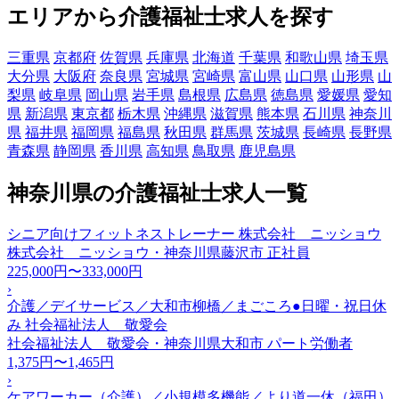
エリアから介護福祉士求人を探す
三重県
京都府
佐賀県
兵庫県
北海道
千葉県
和歌山県
埼玉県
大分県
大阪府
奈良県
宮城県
宮崎県
富山県
山口県
山形県
山
梨県
岐阜県
岡山県
岩手県
島根県
広島県
徳島県
愛媛県
愛知
県
新潟県
東京都
栃木県
沖縄県
滋賀県
熊本県
石川県
神奈川
県
福井県
福岡県
福島県
秋田県
群馬県
茨城県
長崎県
長野県
青森県
静岡県
香川県
高知県
鳥取県
鹿児島県
神奈川県の介護福祉士求人一覧
シニア向けフィットネストレーナー 株式会社 ニッショウ
株式会社 ニッショウ・神奈川県藤沢市
正社員
225,000円〜333,000円
›
介護／デイサービス／大和市柳橋／まごころ●日曜・祝日休
み 社会福祉法人 敬愛会
社会福祉法人 敬愛会・神奈川県大和市
パート労働者
1,375円〜1,465円
›
ケアワーカー（介護）／小規模多機能／より道一休（福田）