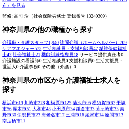
布）を見る
監修: 高司 浩（社会保険労務士 登録番号 13240309）
神奈川県の他の職種から探す
介護職・介護スタッフ
1,940
訪問介護（ホームヘルパー）
709
ケアマネジャー
572
生活相談員・支援相談員
47
精神保健福祉
士
47
社会福祉士
21
機能訓練指導員
18
サービス提供責任者
0
介護施設の看護師
0
生活相談員
0
支援相談員
0
生活支援員・
世話人
0
介護事務
0
その他（介護）
0
神奈川県の市区から介護福祉士求人を
探す
横浜市
619
川崎市
278
相模原市
125
藤沢市
95
横須賀市
67
平塚
市
56
厚木市
51
大和市
48
小田原市
34
鎌倉市
33
茅ヶ崎市
33
秦
野市
30
伊勢原市
23
海老名市
17
三浦市
16
綾瀬市
14
座間市
13
南足柄市
11