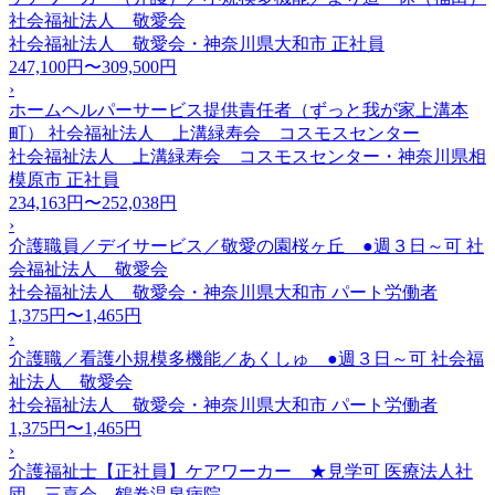
社会福祉法人 敬愛会
社会福祉法人 敬愛会・神奈川県大和市
正社員
247,100円〜309,500円
›
ホームヘルパーサービス提供責任者（ずっと我が家上溝本
町） 社会福祉法人 上溝緑寿会 コスモスセンター
社会福祉法人 上溝緑寿会 コスモスセンター・神奈川県相
模原市
正社員
234,163円〜252,038円
›
介護職員／デイサービス／敬愛の園桜ヶ丘 ●週３日～可 社
会福祉法人 敬愛会
社会福祉法人 敬愛会・神奈川県大和市
パート労働者
1,375円〜1,465円
›
介護職／看護小規模多機能／あくしゅ ●週３日～可 社会福
祉法人 敬愛会
社会福祉法人 敬愛会・神奈川県大和市
パート労働者
1,375円〜1,465円
›
介護福祉士【正社員】ケアワーカー ★見学可 医療法人社
団 三喜会 鶴巻温泉病院