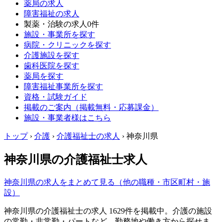
薬局の求人
障害福祉の求人
製薬・治験の求人
0件
施設・事業所を探す
病院・クリニックを探す
介護施設を探す
歯科医院を探す
薬局を探す
障害福祉事業所を探す
資格・試験ガイド
掲載のご案内（掲載無料・応募課金）
施設・事業者様はこちら
トップ
›
介護
›
介護福祉士の求人
›
神奈川県
神奈川県の介護福祉士求人
神奈川県の求人をまとめて見る（他の職種・市区町村・施
設）
神奈川県の介護福祉士の求人 1629件を掲載中。介護の施設
の常勤・非常勤・パートなど、勤務地や働き方から探せま