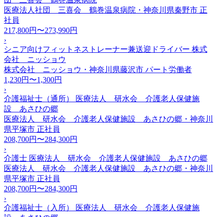
医療法人社団 三喜会 鶴巻温泉病院・神奈川県秦野市
正
社員
217,800円〜273,990円
›
シニア向けフィットネストレーナー兼送迎ドライバー 株式
会社 ニッショウ
株式会社 ニッショウ・神奈川県藤沢市
パート労働者
1,230円〜1,300円
›
介護福祉士（通所） 医療法人 研水会 介護老人保健施
設 あさひの郷
医療法人 研水会 介護老人保健施設 あさひの郷・神奈川
県平塚市
正社員
208,700円〜284,300円
›
介護士 医療法人 研水会 介護老人保健施設 あさひの郷
医療法人 研水会 介護老人保健施設 あさひの郷・神奈川
県平塚市
正社員
208,700円〜284,300円
›
介護福祉士（入所） 医療法人 研水会 介護老人保健施