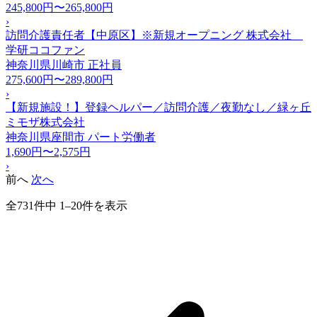
245,800円〜265,800円
›
訪問介護責任者【中原区】※新規オープニング 株式会社
学研ココファン
神奈川県川崎市
正社員
275,600円〜289,800円
›
【新規施設！】登録ヘルパー／訪問介護／夜勤なし／緑ヶ丘
ミモザ株式会社
神奈川県座間市
パート労働者
1,690円〜2,575円
›
前へ
次へ
全731件中 1–20件を表示