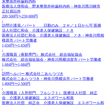
末整形外科歯科内科
医療法人啓和会 野末整形外科歯科内科・神奈川県川崎市
正社員以外
209,500円〜259,000円
›
訪問介護員／パート 日勤のみ ２Ｈ／１日から可 医療
法人社団仁和会 介護老人保健施設 とき
医療法人社団仁和会 介護老人保健施設 とき・神奈川県相
模原市
パート労働者
1,650円〜1,650円
›
介護職員（夜勤専門） 株式会社 総合福祉協会
株式会社 総合福祉協会・神奈川県横須賀市
パート労働者
1,684円〜1,684円
›
訪問ヘルパー 株式会社こあらつづき
株式会社こあらつづき・神奈川県横浜市
パート労働者
1,800円〜2,500円
›
介護職員（入所部門、フルシフト） 医療法人社団 純正
会 介護老人保健施設 エスポワール和泉
医療法人社団 純正会 介護老人保健施設 エスポワール和