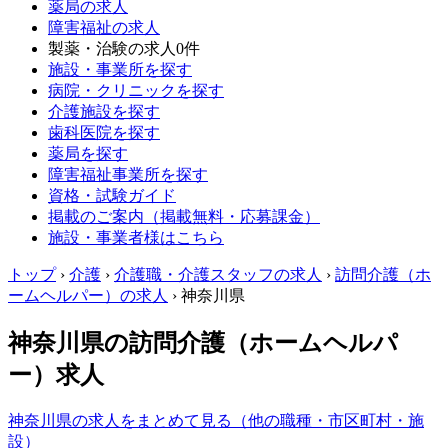
薬局の求人
障害福祉の求人
製薬・治験の求人
0件
施設・事業所を探す
病院・クリニックを探す
介護施設を探す
歯科医院を探す
薬局を探す
障害福祉事業所を探す
資格・試験ガイド
掲載のご案内（掲載無料・応募課金）
施設・事業者様はこちら
トップ
›
介護
›
介護職・介護スタッフの求人
›
訪問介護（ホ
ームヘルパー）の求人
›
神奈川県
神奈川県の訪問介護（ホームヘルパ
ー）求人
神奈川県の求人をまとめて見る（他の職種・市区町村・施
設）