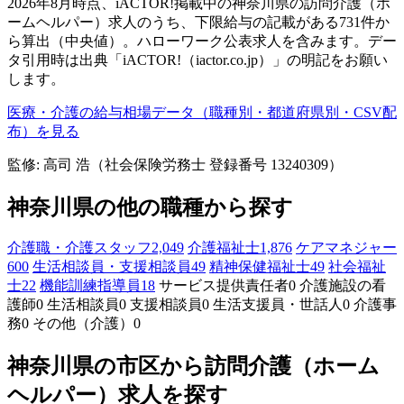
2026年8月時点、iACTOR!掲載中の神奈川県の訪問介護（ホ
ームヘルパー）求人のうち、下限給与の記載がある731件か
ら算出（中央値）。ハローワーク公表求人を含みます。デー
タ引用時は出典「iACTOR!（iactor.co.jp）」の明記をお願い
します。
医療・介護の給与相場データ（職種別・都道府県別・CSV配
布）を見る
監修: 高司 浩（社会保険労務士 登録番号 13240309）
神奈川県の他の職種から探す
介護職・介護スタッフ
2,049
介護福祉士
1,876
ケアマネジャー
600
生活相談員・支援相談員
49
精神保健福祉士
49
社会福祉
士
22
機能訓練指導員
18
サービス提供責任者
0
介護施設の看
護師
0
生活相談員
0
支援相談員
0
生活支援員・世話人
0
介護事
務
0
その他（介護）
0
神奈川県の市区から訪問介護（ホーム
ヘルパー）求人を探す