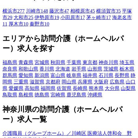
横浜市
277
川崎市
148
藤沢市
47
相模原市
45
横須賀市
35
平塚
市
29
大和市
25
伊勢原市
19
小田原市
17
茅ヶ崎市
17
海老名市
11
厚木市
10
秦野市
10
エリアから訪問介護（ホームヘルパ
ー）求人を探す
福島県
青森県
宮城県
秋田県
千葉県
東京都
神奈川県
埼玉県
奈良県
和歌山県
香川県
北海道
岩手県
山形県
茨城県
栃木県
群馬県
愛知県
新潟県
富山県
岐阜県
福井県
石川県
長野県
静
岡県
三重県
滋賀県
京都府
岡山県
兵庫県
大阪府
広島県
山口
県
愛媛県
高知県
福岡県
佐賀県
長崎県
熊本県
大分県
山梨県
鳥取県
島根県
徳島県
宮崎県
鹿児島県
沖縄県
神奈川県の訪問介護（ホームヘルパ
ー）求人一覧
介護職員（グループホーム）／川崎区 医療法人啓和会 野