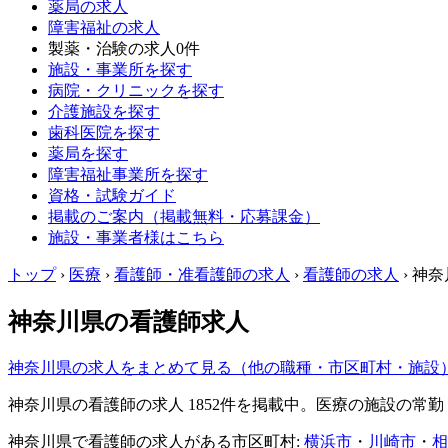
薬局の求人
障害福祉の求人
製薬・治験の求人
0件
施設・事業所を探す
病院・クリニックを探す
介護施設を探す
歯科医院を探す
薬局を探す
障害福祉事業所を探す
資格・試験ガイド
掲載のご案内（掲載無料・応募課金）
施設・事業者様はこちら
トップ
›
医療
›
看護師・准看護師の求人
›
看護師の求人
›
神奈
神奈川県の看護師求人
神奈川県の求人をまとめて見る（他の職種・市区町村・施設
神奈川県の看護師の求人 1852件を掲載中。医療の施設の
神奈川県で看護師の求人がある市区町村:
横浜市
・
川崎市
・
相