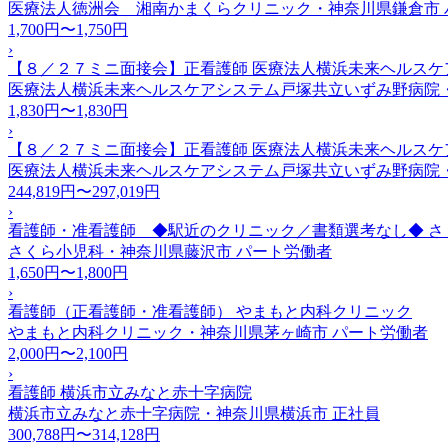
医療法人徳洲会 湘南かまくらクリニック・神奈川県鎌倉市
1,700円〜1,750円
›
【８／２７ミニ面接会】正看護師 医療法人横浜未来ヘルス
医療法人横浜未来ヘルスケアシステム戸塚共立いずみ野病院
1,830円〜1,830円
›
【８／２７ミニ面接会】正看護師 医療法人横浜未来ヘルス
医療法人横浜未来ヘルスケアシステム戸塚共立いずみ野病院
244,819円〜297,019円
›
看護師・准看護師 ◆駅近のクリニック／書類選考なし◆ さ
さくら小児科・神奈川県藤沢市
パート労働者
1,650円〜1,800円
›
看護師（正看護師・准看護師） やまもと内科クリニック
やまもと内科クリニック・神奈川県茅ヶ崎市
パート労働者
2,000円〜2,100円
›
看護師 横浜市立みなと赤十字病院
横浜市立みなと赤十字病院・神奈川県横浜市
正社員
300,788円〜314,128円