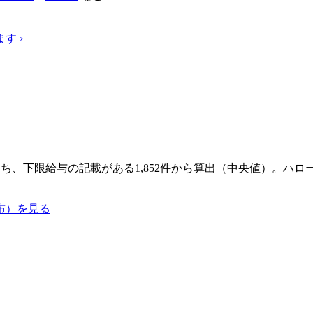
ます
›
のうち、下限給与の記載がある1,852件から算出（中央値）。ハ
布）を見る