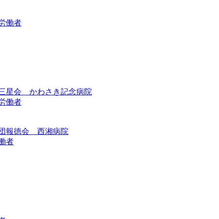
労働者
三星会 かわさき記念病院
労働者
団報徳会 西湘病院
働者