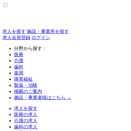
求人を探す
施設・事業所を探す
求人会員登録
ログイン
分野から探す：
医療
介護
歯科
薬局
障害福祉
製薬・治験
掲載のご案内
施設・事業者様はこちら →
求人を探す
医療の求人
介護の求人
歯科の求人