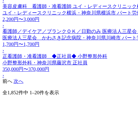
›
美容皮膚科 看護師・准看護師 ユイ・レディースクリニック
ユイ・レディースクリニック横浜・神奈川県横浜市
パート労
2,200円〜3,000円
›
看護師／デイケア／ブランクＯＫ／日勤のみ 医療法人三星会
医療法人三星会 かわさき記念病院・神奈川県川崎市
パート
1,700円〜1,700円
›
正看護師・准看護師 ◆正社員◆ 小野整形外科
小野整形外科・神奈川県藤沢市
正社員
350,000円〜370,000円
›
前へ
次へ
全1,852件中 1–20件を表示