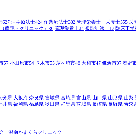
師
627
理学療法士
424
作業療法士
382
管理栄養士・栄養士
355
栄
（病院・クリニック）
36
管理栄養士
34
視能訓練士
17
臨床工学
市
57
小田原市
54
厚木市
53
茅ヶ崎市
48
大和市
47
鎌倉市
37
秦野
大分県
大阪府
奈良県
宮城県
宮崎県
富山県
山口県
山形県
山梨
福井県
福岡県
福島県
秋田県
群馬県
茨城県
長崎県
長野県
青森
会 湘南かまくらクリニック