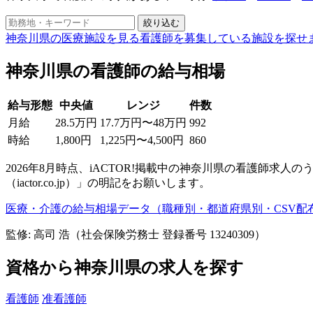
絞り込む
神奈川県の医療施設を見る
看護師を募集している施設を探せ
神奈川県の看護師の給与相場
給与形態
中央値
レンジ
件数
月給
28.5万円
17.7万円〜48万円
992
時給
1,800円
1,225円〜4,500円
860
2026年8月時点、iACTOR!掲載中の神奈川県の看護師求人
（iactor.co.jp）」の明記をお願いします。
医療・介護の給与相場データ（職種別・都道府県別・CSV配
監修: 高司 浩（社会保険労務士 登録番号 13240309）
資格から神奈川県の求人を探す
看護師
准看護師