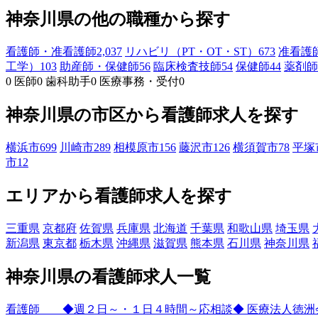
神奈川県の他の職種から探す
看護師・准看護師
2,037
リハビリ（PT・OT・ST）
673
准看護
工学）
103
助産師・保健師
56
臨床検査技師
54
保健師
44
薬剤師
0
医師
0
歯科助手
0
医療事務・受付
0
神奈川県の市区から看護師求人を探す
横浜市
699
川崎市
289
相模原市
156
藤沢市
126
横須賀市
78
平塚
市
12
エリアから看護師求人を探す
三重県
京都府
佐賀県
兵庫県
北海道
千葉県
和歌山県
埼玉県
新潟県
東京都
栃木県
沖縄県
滋賀県
熊本県
石川県
神奈川県
神奈川県の看護師求人一覧
看護師 ◆週２日～・１日４時間～応相談◆ 医療法人徳洲