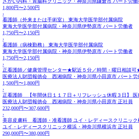
さかい内科・胃腸科クリニック・神奈川県鎌倉市
パート労働
1,800円〜2,500円
›
看護師（外来または手術室） 東海大学医学部付属病院
東海大学医学部付属病院・神奈川県伊勢原市
パート労働者
1,750円〜2,150円
›
看護師（病棟勤務） 東海大学医学部付属病院
東海大学医学部付属病院・神奈川県伊勢原市
パート労働者
1,750円〜2,150円
›
正看護師／健康管理センター★駅近５分／時間・曜日相談可
医療法人財団報徳会 西湘病院・神奈川県小田原市
パート労
1,500円〜1,800円
›
正看護師 【年間休日１１７日＋リフレッシュ休暇３日】 医
医療法人財団報徳会 西湘病院・神奈川県小田原市
正社員
232,000円〜307,600円
›
美容皮膚科 看護師・准看護師 ユイ・レディースクリニック
ユイ・レディースクリニック横浜・神奈川県横浜市
正社員
290,000円〜380,000円