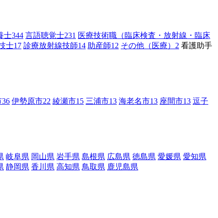
養士
344
言語聴覚士
231
医療技術職（臨床検査・放射線・臨床
技士
17
診療放射線技師
14
助産師
12
その他（医療）
2
看護助手
市
36
伊勢原市
22
綾瀬市
15
三浦市
13
海老名市
13
座間市
13
逗子
県
岐阜県
岡山県
岩手県
島根県
広島県
徳島県
愛媛県
愛知県
県
静岡県
香川県
高知県
鳥取県
鹿児島県