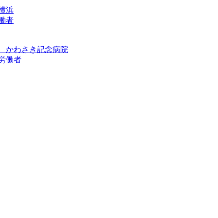
横浜
働者
 かわさき記念病院
労働者