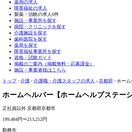
薬局の求人
障害福祉の求人
製薬・治験の求人
0件
施設・事業所を探す
病院・クリニックを探す
介護施設を探す
歯科医院を探す
薬局を探す
障害福祉事業所を探す
資格・試験ガイド
掲載のご案内（掲載無料・応募課金）
施設・事業者様はこちら
トップ
›
介護
›
介護職・介護スタッフの求人
›
京都府
›
ホーム
ホームヘルパー【ホームヘルプステーシ
正社員以外
京都府京都市
199,484円〜213,212円
勤務先