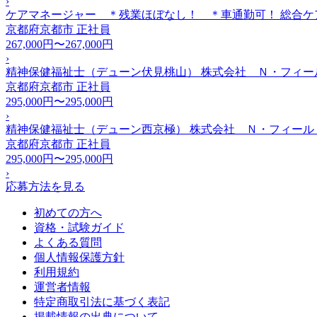
›
ケアマネージャー ＊残業ほぼなし！ ＊車通勤可！ 総合ケ
京都府京都市
正社員
267,000円〜267,000円
›
精神保健福祉士（デューン伏見桃山） 株式会社 Ｎ・フィー
京都府京都市
正社員
295,000円〜295,000円
›
精神保健福祉士（デューン西京極） 株式会社 Ｎ・フィール
京都府京都市
正社員
295,000円〜295,000円
›
応募方法を見る
初めての方へ
資格・試験ガイド
よくある質問
個人情報保護方針
利用規約
運営者情報
特定商取引法に基づく表記
掲載情報の出典について