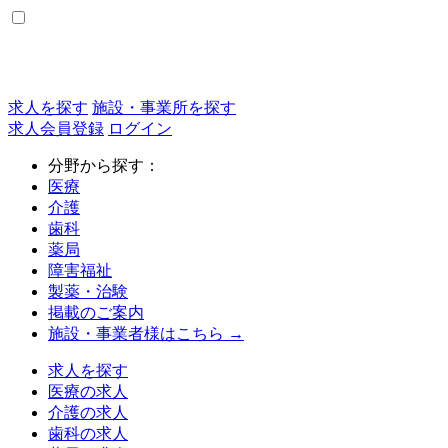
求人を探す
施設・事業所を探す
求人会員登録
ログイン
分野から探す：
医療
介護
歯科
薬局
障害福祉
製薬・治験
掲載のご案内
施設・事業者様はこちら →
求人を探す
医療の求人
介護の求人
歯科の求人