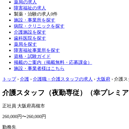
薬局の求人
障害福祉の求人
製薬・治験の求人
0件
施設・事業所を探す
病院・クリニックを探す
介護施設を探す
歯科医院を探す
薬局を探す
障害福祉事業所を探す
資格・試験ガイド
掲載のご案内（掲載無料・応募課金）
施設・事業者様はこちら
トップ
›
介護
›
介護職・介護スタッフの求人
›
大阪府
›
介護ス
介護スタッフ（夜勤専従）（幸プレミア
正社員
大阪府高槻市
260,000円〜260,000円
勤務先