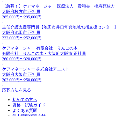
›
【急募！】ケアマネージャー 医療法人 貴和会 桃寿苑枚方
大阪府枚方市
正社員
285,000円〜295,000円
›
主任介護支援専門員【池田市井口堂巽地域包括支援センター】
大阪府池田市
正社員
222,000円〜252,000円
›
ケアマネージャー 有限会社 りんごの木
有限会社 りんごの木・大阪府大阪市
正社員
260,000円〜320,000円
›
ケアマネージャー 株式会社アニスト
大阪府大阪市
正社員
203,000円〜250,000円
›
応募方法を見る
初めての方へ
資格・試験ガイド
よくある質問
個人情報保護方針