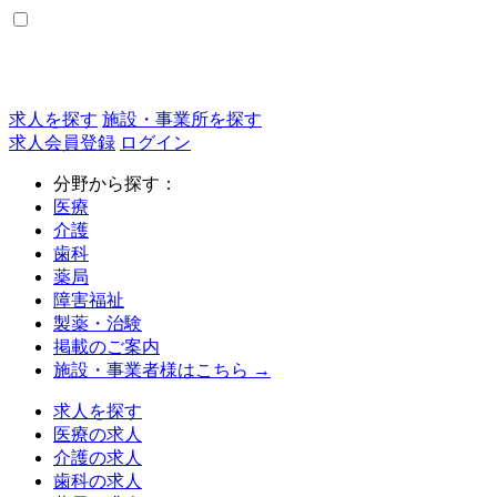
求人を探す
施設・事業所を探す
求人会員登録
ログイン
分野から探す：
医療
介護
歯科
薬局
障害福祉
製薬・治験
掲載のご案内
施設・事業者様はこちら →
求人を探す
医療の求人
介護の求人
歯科の求人