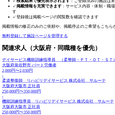
✓
検索結果で優先表示されます
：ご登録済みの施設は未
✓
掲載情報を充実できます
：サービス内容・体制・職場
す
✓
登録後は掲載ページの閲覧数を確認できます
掲載情報の修正のみのご依頼や、掲載停止のご希望もこちら
無料登録して施設ページを管理する
関連求人（大阪府・同職種を優先）
デイサービス機能訓練指導員 （柔整師・ＰＴ・ＯＴ・ＳＴ）
大阪府泉佐野市
パート労働者
2,000円〜2,030円
›
柔道整復師 リハビリデイサービス 株式会社 サルーテ
大阪府大阪市
正社員
250,000円〜350,000円
›
機能訓練指導員 リハビリデイサービス 株式会社 サルーテ
大阪府大阪市
正社員
250,000円〜350,000円