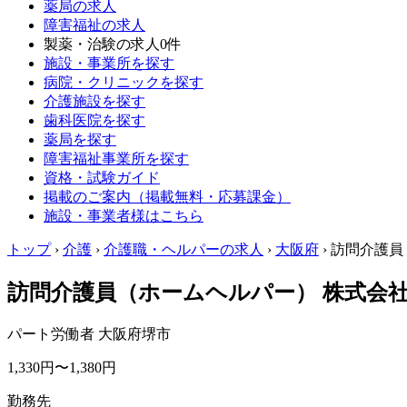
薬局の求人
障害福祉の求人
製薬・治験の求人
0件
施設・事業所を探す
病院・クリニックを探す
介護施設を探す
歯科医院を探す
薬局を探す
障害福祉事業所を探す
資格・試験ガイド
掲載のご案内（掲載無料・応募課金）
施設・事業者様はこちら
トップ
›
介護
›
介護職・ヘルパーの求人
›
大阪府
›
訪問介護員
訪問介護員（ホームヘルパー） 株式会
パート労働者
大阪府堺市
1,330円〜1,380円
勤務先