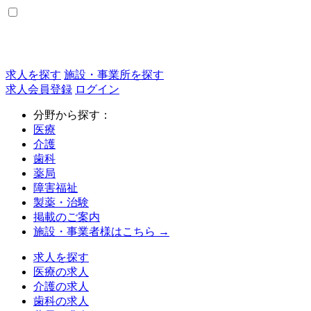
求人を探す
施設・事業所を探す
求人会員登録
ログイン
分野から探す：
医療
介護
歯科
薬局
障害福祉
製薬・治験
掲載のご案内
施設・事業者様はこちら →
求人を探す
医療の求人
介護の求人
歯科の求人