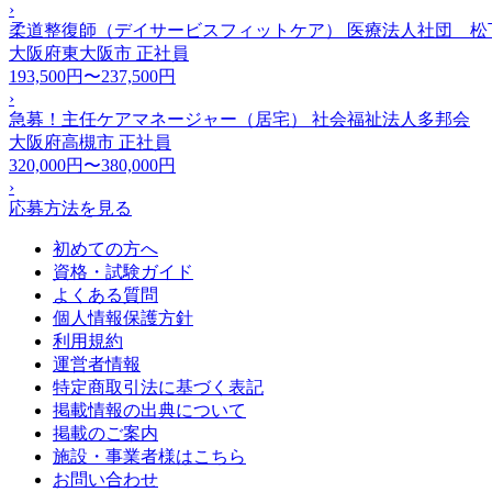
›
柔道整復師（デイサービスフィットケア） 医療法人社団 松
大阪府東大阪市
正社員
193,500円〜237,500円
›
急募！主任ケアマネージャー（居宅） 社会福祉法人多邦会
大阪府高槻市
正社員
320,000円〜380,000円
›
応募方法を見る
初めての方へ
資格・試験ガイド
よくある質問
個人情報保護方針
利用規約
運営者情報
特定商取引法に基づく表記
掲載情報の出典について
掲載のご案内
施設・事業者様はこちら
お問い合わせ