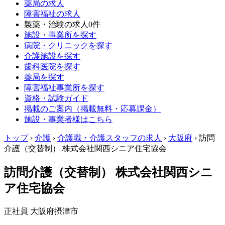
薬局の求人
障害福祉の求人
製薬・治験の求人
0件
施設・事業所を探す
病院・クリニックを探す
介護施設を探す
歯科医院を探す
薬局を探す
障害福祉事業所を探す
資格・試験ガイド
掲載のご案内（掲載無料・応募課金）
施設・事業者様はこちら
トップ
›
介護
›
介護職・介護スタッフの求人
›
大阪府
›
訪問
介護（交替制） 株式会社関西シニア住宅協会
訪問介護（交替制） 株式会社関西シニ
ア住宅協会
正社員
大阪府摂津市