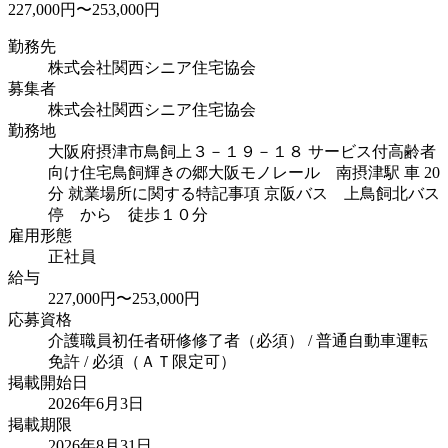
227,000円〜253,000円
勤務先
株式会社関西シニア住宅協会
募集者
株式会社関西シニア住宅協会
勤務地
大阪府摂津市鳥飼上３－１９－１８ サービス付高齢者
向け住宅鳥飼輝きの郷
大阪モノレール 南摂津駅 車 20
分 就業場所に関する特記事項 京阪バス 上鳥飼北バス
停 から 徒歩１０分
雇用形態
正社員
給与
227,000円〜253,000円
応募資格
介護職員初任者研修修了者（必須） / 普通自動車運転
免許 / 必須（ＡＴ限定可）
掲載開始日
2026年6月3日
掲載期限
2026年8月31日