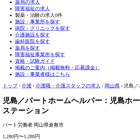
薬局の求人
障害福祉の求人
製薬・治験の求人
0件
施設・事業所を探す
病院・クリニックを探す
介護施設を探す
歯科医院を探す
薬局を探す
障害福祉事業所を探す
資格・試験ガイド
掲載のご案内（掲載無料・応募課金）
施設・事業者様はこちら
トップ
›
介護
›
介護職・介護スタッフの求人
›
岡山県
›
児島／
児島／パートホームヘルパー：児島ホー
ステーション
パート労働者
岡山県倉敷市
1,280円〜1,280円