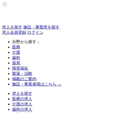
求人を探す
施設・事業所を探す
求人会員登録
ログイン
分野から探す：
医療
介護
歯科
薬局
障害福祉
製薬・治験
掲載のご案内
施設・事業者様はこちら →
求人を探す
医療の求人
介護の求人
歯科の求人