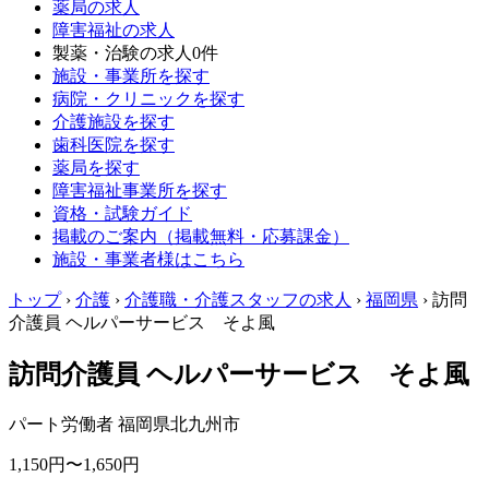
薬局の求人
障害福祉の求人
製薬・治験の求人
0件
施設・事業所を探す
病院・クリニックを探す
介護施設を探す
歯科医院を探す
薬局を探す
障害福祉事業所を探す
資格・試験ガイド
掲載のご案内（掲載無料・応募課金）
施設・事業者様はこちら
トップ
›
介護
›
介護職・介護スタッフの求人
›
福岡県
›
訪問
介護員 ヘルパーサービス そよ風
訪問介護員 ヘルパーサービス そよ風
パート労働者
福岡県北九州市
1,150円〜1,650円