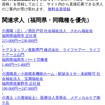
資格）を登録しておくと、サイト内から直接応募できる求人
のご案内が受け取れます。
無料会員登録
関連求人（福岡県・同職種を優先）
介護職（正）／西区戸切 社会福祉法人 さわら福祉会
福岡県福岡市
正社員
215,000円〜236,000円
›
ケアスタッフ／夜勤専門 株式会社 ライフケアー ライフ
ケアー上山門
福岡県福岡市
パート労働者
1,460円〜1,460円
›
介護職員／小規模多機能ホーム・駅徒歩１分・未経験可 社
会福祉法人 宝満福祉会
福岡県筑紫野市
正社員
190,060円〜247,000円
›
介護士（介護福祉士） 医療法人芙蓉会 メディカルケア南
ケ丘