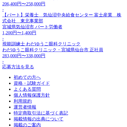
206,400円〜258,000円
›
【パート】栄養士 気仙沼中央給食センター 富士産業 株
式会社 東北事業部
宮城県気仙沼市
パート労働者
1,200円〜1,400円
›
視能訓練士 わだゆうこ眼科クリニック
わだゆうこ眼科クリニック・宮城県仙台市
正社員
283,000円〜338,000円
›
応募方法を見る
初めての方へ
資格・試験ガイド
よくある質問
個人情報保護方針
利用規約
運営者情報
特定商取引法に基づく表記
掲載情報の出典について
掲載のご案内