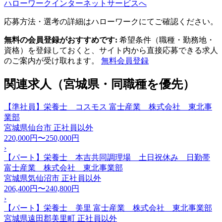
ハローワークインターネットサービスへ
応募方法・選考の詳細はハローワークにてご確認ください。
無料の会員登録がおすすめです:
希望条件（職種・勤務地・
資格）を登録しておくと、サイト内から直接応募できる求人
のご案内が受け取れます。
無料会員登録
関連求人（宮城県・同職種を優先）
【準社員】栄養士 コスモス 富士産業 株式会社 東北事
業部
宮城県仙台市
正社員以外
220,000円〜250,000円
›
【パート】栄養士 本吉共同調理場 土日祝休み 日勤帯
富士産業 株式会社 東北事業部
宮城県気仙沼市
正社員以外
206,400円〜240,800円
›
【パート】栄養士 美里 富士産業 株式会社 東北事業部
宮城県遠田郡美里町
正社員以外