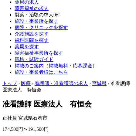
薬局の求人
障害福祉の求人
製薬・治験の求人
0件
施設・事業所を探す
病院・クリニックを探す
介護施設を探す
歯科医院を探す
薬局を探す
障害福祉事業所を探す
資格・試験ガイド
掲載のご案内（掲載無料・応募課金）
施設・事業者様はこちら
トップ
›
医療
›
看護師・准看護師の求人
›
宮城県
›
准看護師
医療法人 有恒会
准看護師 医療法人 有恒会
正社員
宮城県石巻市
174,500円〜191,500円