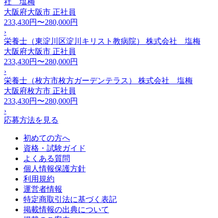
社 塩梅
大阪府大阪市
正社員
233,430円〜280,000円
›
栄養士（東淀川区淀川キリスト教病院） 株式会社 塩梅
大阪府大阪市
正社員
233,430円〜280,000円
›
栄養士（枚方市枚方ガーデンテラス） 株式会社 塩梅
大阪府枚方市
正社員
233,430円〜280,000円
›
応募方法を見る
初めての方へ
資格・試験ガイド
よくある質問
個人情報保護方針
利用規約
運営者情報
特定商取引法に基づく表記
掲載情報の出典について