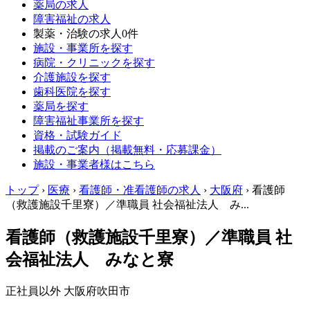
薬局の求人
障害福祉の求人
製薬・治験の求人
0件
施設・事業所を探す
病院・クリニックを探す
介護施設を探す
歯科医院を探す
薬局を探す
障害福祉事業所を探す
資格・試験ガイド
掲載のご案内（掲載無料・応募課金）
施設・事業者様はこちら
トップ
›
医療
›
看護師・准看護師の求人
›
大阪府
›
看護師
（救護施設千里寮）／準職員 社会福祉法人 み...
看護師（救護施設千里寮）／準職員 社
会福祉法人 みなと寮
正社員以外
大阪府吹田市