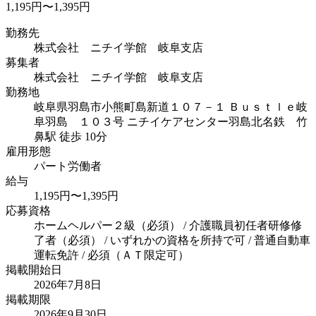
1,195円〜1,395円
勤務先
株式会社 ニチイ学館 岐阜支店
募集者
株式会社 ニチイ学館 岐阜支店
勤務地
岐阜県羽島市小熊町島新道１０７－１ Ｂｕｓｔｌｅ岐
阜羽島 １０３号 ニチイケアセンター羽島北
名鉄 竹
鼻駅 徒歩 10分
雇用形態
パート労働者
給与
1,195円〜1,395円
応募資格
ホームヘルパー２級（必須） / 介護職員初任者研修修
了者（必須） / いずれかの資格を所持で可 / 普通自動車
運転免許 / 必須（ＡＴ限定可）
掲載開始日
2026年7月8日
掲載期限
2026年9月30日