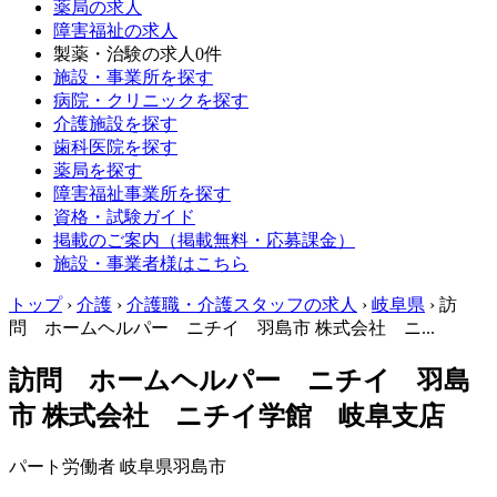
薬局の求人
障害福祉の求人
製薬・治験の求人
0件
施設・事業所を探す
病院・クリニックを探す
介護施設を探す
歯科医院を探す
薬局を探す
障害福祉事業所を探す
資格・試験ガイド
掲載のご案内（掲載無料・応募課金）
施設・事業者様はこちら
トップ
›
介護
›
介護職・介護スタッフの求人
›
岐阜県
›
訪
問 ホームヘルパー ニチイ 羽島市 株式会社 ニ...
訪問 ホームヘルパー ニチイ 羽島
市 株式会社 ニチイ学館 岐阜支店
パート労働者
岐阜県羽島市