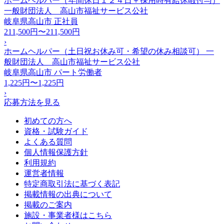
ホームヘルパー（年間休日１２４日＋採用時有給休暇付与）
一般財団法人 高山市福祉サービス公社
岐阜県高山市
正社員
211,500円〜211,500円
›
ホームヘルパー（土日祝お休み可・希望の休み相談可） 一
般財団法人 高山市福祉サービス公社
岐阜県高山市
パート労働者
1,225円〜1,225円
›
応募方法を見る
初めての方へ
資格・試験ガイド
よくある質問
個人情報保護方針
利用規約
運営者情報
特定商取引法に基づく表記
掲載情報の出典について
掲載のご案内
施設・事業者様はこちら