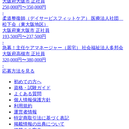
大阪府大阪市
正社員
250,000円〜350,000円
›
柔道整復師（デイサービスフィットケア） 医療法人社団
松下会（東大阪地区）
大阪府東大阪市
正社員
193,500円〜237,500円
›
急募！主任ケアマネージャー（居宅） 社会福祉法人多邦会
大阪府高槻市
正社員
320,000円〜380,000円
›
応募方法を見る
初めての方へ
資格・試験ガイド
よくある質問
個人情報保護方針
利用規約
運営者情報
特定商取引法に基づく表記
掲載情報の出典について