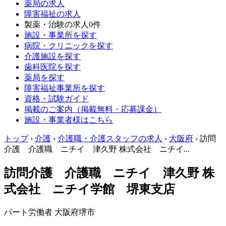
薬局の求人
障害福祉の求人
製薬・治験の求人
0件
施設・事業所を探す
病院・クリニックを探す
介護施設を探す
歯科医院を探す
薬局を探す
障害福祉事業所を探す
資格・試験ガイド
掲載のご案内（掲載無料・応募課金）
施設・事業者様はこちら
トップ
›
介護
›
介護職・介護スタッフの求人
›
大阪府
›
訪問
介護 介護職 ニチイ 津久野 株式会社 ニチイ...
訪問介護 介護職 ニチイ 津久野 株
式会社 ニチイ学館 堺東支店
パート労働者
大阪府堺市