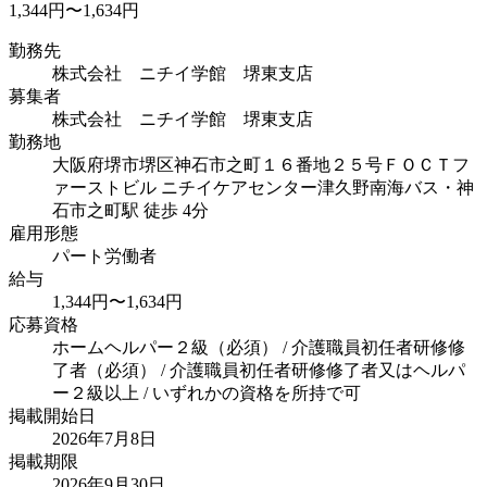
1,344円〜1,634円
勤務先
株式会社 ニチイ学館 堺東支店
募集者
株式会社 ニチイ学館 堺東支店
勤務地
大阪府堺市堺区神石市之町１６番地２５号ＦＯＣＴフ
ァーストビル ニチイケアセンター津久野
南海バス・神
石市之町駅 徒歩 4分
雇用形態
パート労働者
給与
1,344円〜1,634円
応募資格
ホームヘルパー２級（必須） / 介護職員初任者研修修
了者（必須） / 介護職員初任者研修修了者又はヘルパ
ー２級以上 / いずれかの資格を所持で可
掲載開始日
2026年7月8日
掲載期限
2026年9月30日