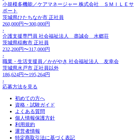
小規模多機能／ケアマネージャー 株式会社 ＳＭＩＬＥサ
ポート
茨城県ひたちなか市
正社員
260,000円〜300,000円
›
介護支援専門員 社会福祉法人 盡誠会 水郷荘
茨城県稲敷市
正社員
232,200円〜317,000円
›
職業・生活支援員／かがやき 社会福祉法人 友幸会
茨城県水戸市
正社員以外
186,624円〜195,264円
›
応募方法を見る
初めての方へ
資格・試験ガイド
よくある質問
個人情報保護方針
利用規約
運営者情報
特定商取引法に基づく表記