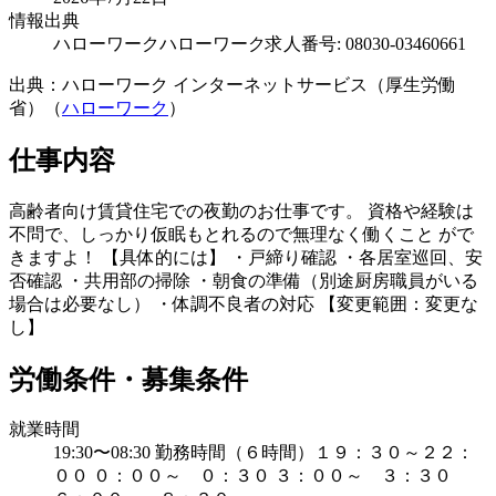
情報出典
ハローワーク
ハローワーク求人番号: 08030-03460661
出典：ハローワーク インターネットサービス（厚生労働
省）（
ハローワーク
）
仕事内容
高齢者向け賃貸住宅での夜勤のお仕事です。 資格や経験は
不問で、しっかり仮眠もとれるので無理なく働くこと がで
きますよ！ 【具体的には】 ・戸締り確認 ・各居室巡回、安
否確認 ・共用部の掃除 ・朝食の準備（別途厨房職員がいる
場合は必要なし） ・体調不良者の対応 【変更範囲：変更な
し】
労働条件・募集条件
就業時間
19:30〜08:30 勤務時間（６時間）１９：３０～２２：
００ ０：００～ ０：３０ ３：００～ ３：３０