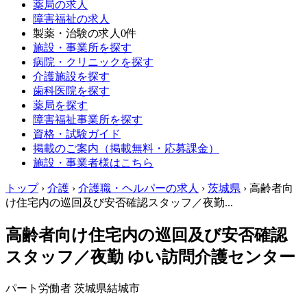
薬局の求人
障害福祉の求人
製薬・治験の求人
0件
施設・事業所を探す
病院・クリニックを探す
介護施設を探す
歯科医院を探す
薬局を探す
障害福祉事業所を探す
資格・試験ガイド
掲載のご案内（掲載無料・応募課金）
施設・事業者様はこちら
トップ
›
介護
›
介護職・ヘルパーの求人
›
茨城県
›
高齢者向
け住宅内の巡回及び安否確認スタッフ／夜勤...
高齢者向け住宅内の巡回及び安否確認
スタッフ／夜勤 ゆい訪問介護センター
パート労働者
茨城県結城市