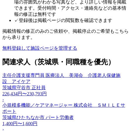
場の雰囲気がわかる写真など、より詳しい情報を掲載
できます。受付時間・アクセス・連絡先などの基本情
報の修正は無料です
✓
登録後は掲載ページの閲覧数を確認できます
掲載情報の修正のみのご依頼や、掲載停止のご希望もこちら
から承ります。
無料登録して施設ページを管理する
関連求人（茨城県・同職種を優先）
主任介護支援専門員 医療法人 美湖会 介護老人保健施
設 アイケア
茨城県守谷市
正社員
226,434円〜230,793円
›
小規模多機能／ケアマネージャー 株式会社 ＳＭＩＬＥサ
ポート
茨城県ひたちなか市
パート労働者
1,400円〜1,600円
›