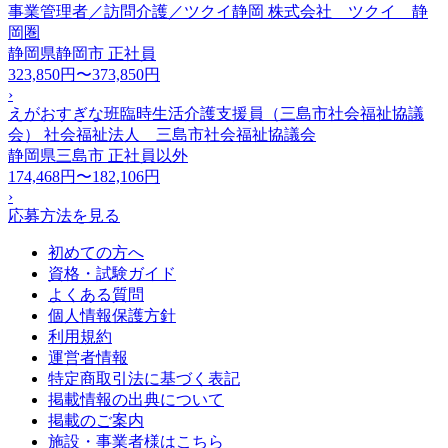
事業管理者／訪問介護／ツクイ静岡 株式会社 ツクイ 静
岡圏
静岡県静岡市
正社員
323,850円〜373,850円
›
えがおすぎな班臨時生活介護支援員（三島市社会福祉協議
会） 社会福祉法人 三島市社会福祉協議会
静岡県三島市
正社員以外
174,468円〜182,106円
›
応募方法を見る
初めての方へ
資格・試験ガイド
よくある質問
個人情報保護方針
利用規約
運営者情報
特定商取引法に基づく表記
掲載情報の出典について
掲載のご案内
施設・事業者様はこちら