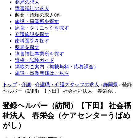
薬局の求人
障害福祉の求人
製薬・治験の求人
0件
施設・事業所を探す
病院・クリニックを探す
介護施設を探す
歯科医院を探す
薬局を探す
障害福祉事業所を探す
資格・試験ガイド
掲載のご案内（掲載無料・応募課金）
施設・事業者様はこちら
トップ
›
介護
›
介護職・介護スタッフの求人
›
静岡県
›
登録
ヘルパー（訪問）【下田】 社会福祉法人 春栄会...
登録ヘルパー（訪問）【下田】 社会福
祉法人 春栄会（ケアセンターうばめ
がし）