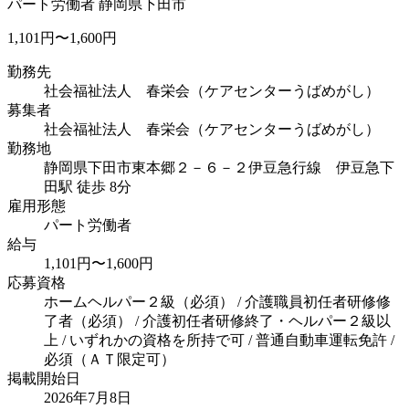
パート労働者
静岡県下田市
1,101円〜1,600円
勤務先
社会福祉法人 春栄会（ケアセンターうばめがし）
募集者
社会福祉法人 春栄会（ケアセンターうばめがし）
勤務地
静岡県下田市東本郷２－６－２
伊豆急行線 伊豆急下
田駅 徒歩 8分
雇用形態
パート労働者
給与
1,101円〜1,600円
応募資格
ホームヘルパー２級（必須） / 介護職員初任者研修修
了者（必須） / 介護初任者研修終了・ヘルパー２級以
上 / いずれかの資格を所持で可 / 普通自動車運転免許 /
必須（ＡＴ限定可）
掲載開始日
2026年7月8日