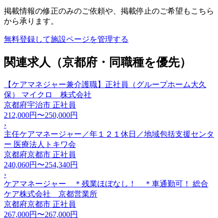
掲載情報の修正のみのご依頼や、掲載停止のご希望もこちら
から承ります。
無料登録して施設ページを管理する
関連求人（京都府・同職種を優先）
【ケアマネジャー兼介護職】正社員（グループホーム大久
保） マイクロ 株式会社
京都府宇治市
正社員
212,000円〜250,000円
›
主任ケアマネージャー／年１２１休日／地域包括支援センタ
ー 医療法人トキワ会
京都府京都市
正社員
240,060円〜254,340円
›
ケアマネージャー ＊残業ほぼなし！ ＊車通勤可！ 総合
ケア株式会社 京都営業所
京都府京都市
正社員
267,000円〜267,000円