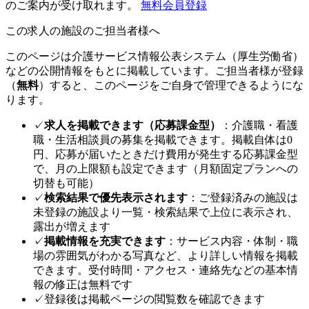
のご案内が受け取れます。
無料会員登録
この求人の施設のご担当者様へ
このページは介護サービス情報公表システム（厚生労働省）
などの公開情報をもとに掲載しています。ご担当者様が登録
（
無料
）すると、このページをご自身で管理できるようにな
ります。
✓
求人を掲載できます（応募課金型）
：介護職・看護
職・生活相談員の募集を掲載できます。掲載自体は0
円、応募が届いたときだけ費用が発生する応募課金型
で、月の上限額も設定できます（月額固定プランへの
切替も可能）
✓
検索結果で優先表示されます
：ご登録済みの施設は
未登録の施設より一覧・検索結果で上位に表示され、
露出が増えます
✓
掲載情報を充実できます
：サービス内容・体制・職
場の雰囲気がわかる写真など、より詳しい情報を掲載
できます。受付時間・アクセス・連絡先などの基本情
報の修正は無料です
✓
登録後は掲載ページの閲覧数を確認できます