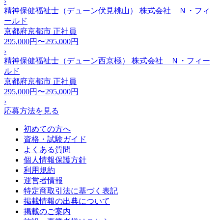
›
精神保健福祉士（デューン伏見桃山） 株式会社 Ｎ・フィ
ールド
京都府京都市
正社員
295,000円〜295,000円
›
精神保健福祉士（デューン西京極） 株式会社 Ｎ・フィー
ルド
京都府京都市
正社員
295,000円〜295,000円
›
応募方法を見る
初めての方へ
資格・試験ガイド
よくある質問
個人情報保護方針
利用規約
運営者情報
特定商取引法に基づく表記
掲載情報の出典について
掲載のご案内