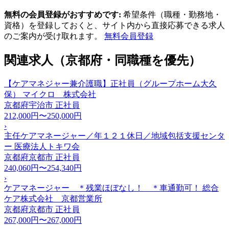
無料の会員登録がおすすめです:
希望条件（職種・勤務地・
資格）を登録しておくと、サイト内から直接応募できる求人
のご案内が受け取れます。
無料会員登録
関連求人（京都府・同職種を優先）
【ケアマネジャー兼介護職】正社員（グループホーム大久
保） マイクロ 株式会社
京都府宇治市
正社員
212,000円〜250,000円
›
主任ケアマネージャー／年１２１休日／地域包括支援センタ
ー 医療法人トキワ会
京都府京都市
正社員
240,060円〜254,340円
›
ケアマネージャー ＊残業ほぼなし！ ＊車通勤可！ 総合
ケア株式会社 京都営業所
京都府京都市
正社員
267,000円〜267,000円