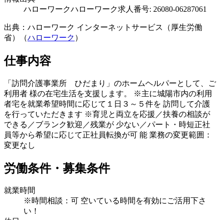
ハローワーク
ハローワーク求人番号: 26080-06287061
出典：ハローワーク インターネットサービス（厚生労働
省）（
ハローワーク
）
仕事内容
「訪問介護事業所 ひだまり」のホームヘルパーとして、ご
利用者 様の在宅生活を支援します。 ※主に城陽市内の利用
者宅を就業希望時間に応じて１日３～５件を 訪問して介護
を行っていただきます ※育児と両立を応援／扶養の相談が
できる／ブランク歓迎／残業が 少ない／パート・時短正社
員等から希望に応じて正社員転換が可 能 業務の変更範囲：
変更なし
労働条件・募集条件
就業時間
※時間相談：可 空いている時間を有効にご活用下さ
い！