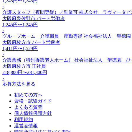
1,245円〜1,245円
›
介護スタッフ（夜間専従）／副業可 株式会社 ラヴィータ
大阪府泉佐野市
パート労働者
1,245円〜1,245円
›
グループホーム 介護職員 夜勤専従 社会福祉法人 聖徳園
大阪府枚方市
パート労働者
1,411円〜1,529円
›
介護業務（特別養護老人ホーム） 社会福祉法人 聖徳園 ひ
大阪府枚方市
正社員
218,800円〜281,300円
›
応募方法を見る
初めての方へ
資格・試験ガイド
よくある質問
個人情報保護方針
利用規約
運営者情報
特定商取引法に基づく表記