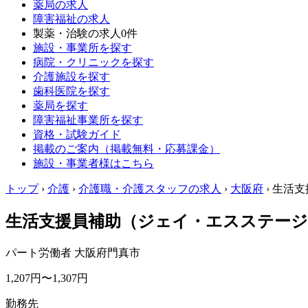
薬局の求人
障害福祉の求人
製薬・治験の求人
0件
施設・事業所を探す
病院・クリニックを探す
介護施設を探す
歯科医院を探す
薬局を探す
障害福祉事業所を探す
資格・試験ガイド
掲載のご案内（掲載無料・応募課金）
施設・事業者様はこちら
トップ
›
介護
›
介護職・介護スタッフの求人
›
大阪府
›
生活支
生活支援員補助（ジェイ・エスステージ
パート労働者
大阪府門真市
1,207円〜1,307円
勤務先