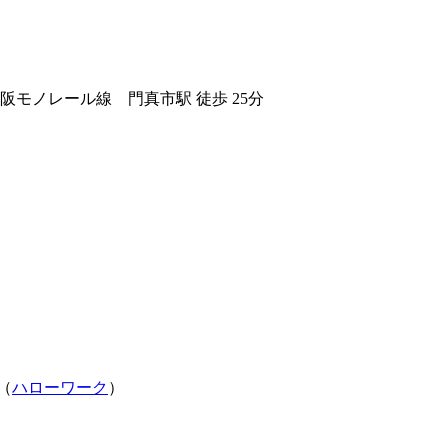
モノレール線 門真市駅 徒歩 25分
（
ハローワーク
）