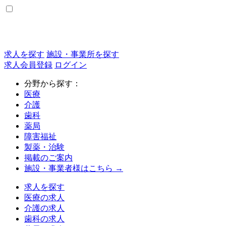
求人を探す
施設・事業所を探す
求人会員登録
ログイン
分野から探す：
医療
介護
歯科
薬局
障害福祉
製薬・治験
掲載のご案内
施設・事業者様はこちら →
求人を探す
医療の求人
介護の求人
歯科の求人