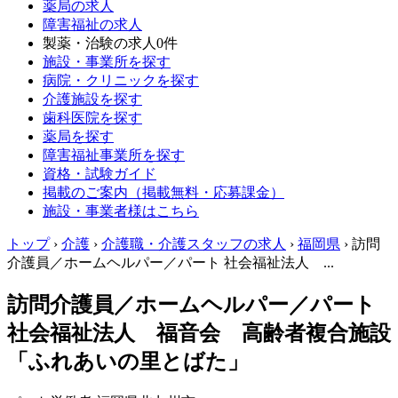
薬局の求人
障害福祉の求人
製薬・治験の求人
0件
施設・事業所を探す
病院・クリニックを探す
介護施設を探す
歯科医院を探す
薬局を探す
障害福祉事業所を探す
資格・試験ガイド
掲載のご案内（掲載無料・応募課金）
施設・事業者様はこちら
トップ
›
介護
›
介護職・介護スタッフの求人
›
福岡県
›
訪問
介護員／ホームヘルパー／パート 社会福祉法人 ...
訪問介護員／ホームヘルパー／パート
社会福祉法人 福音会 高齢者複合施設
「ふれあいの里とばた」