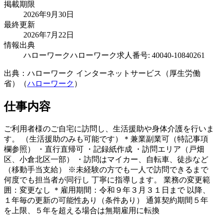
掲載期限
2026年9月30日
最終更新
2026年7月22日
情報出典
ハローワーク
ハローワーク求人番号: 40040-10840261
出典：ハローワーク インターネットサービス（厚生労働
省）（
ハローワーク
）
仕事内容
ご利用者様のご自宅に訪問し、生活援助や身体介護を行いま
す。 （生活援助のみも可能です）＊兼業副業可（特記事項
欄参照） ・直行直帰可 ・記録紙作成 ・訪問エリア（戸畑
区、小倉北区一部） ・訪問はマイカー、自転車、徒歩など
（移動手当支給） ※未経験の方でも一人で訪問できるまで
何度でも担当者が同行し 丁寧に指導します。 業務の変更範
囲：変更なし ＊雇用期間：令和９年３月３１日まで 以降、
１年毎の更新の可能性あり（条件あり） 通算契約期間５年
を上限、５年を超える場合は無期雇用に転換