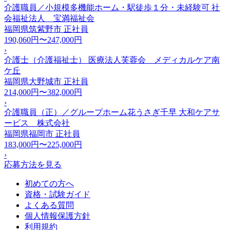
介護職員／小規模多機能ホーム・駅徒歩１分・未経験可 社
会福祉法人 宝満福祉会
福岡県筑紫野市
正社員
190,060円〜247,000円
›
介護士（介護福祉士） 医療法人芙蓉会 メディカルケア南
ケ丘
福岡県大野城市
正社員
214,000円〜382,000円
›
介護職員（正）／グループホーム花うさぎ千早 大和ケアサ
ービス 株式会社
福岡県福岡市
正社員
183,000円〜225,000円
›
応募方法を見る
初めての方へ
資格・試験ガイド
よくある質問
個人情報保護方針
利用規約