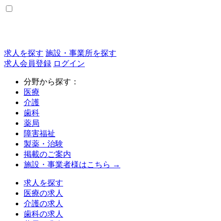
求人を探す
施設・事業所を探す
求人会員登録
ログイン
分野から探す：
医療
介護
歯科
薬局
障害福祉
製薬・治験
掲載のご案内
施設・事業者様はこちら →
求人を探す
医療の求人
介護の求人
歯科の求人