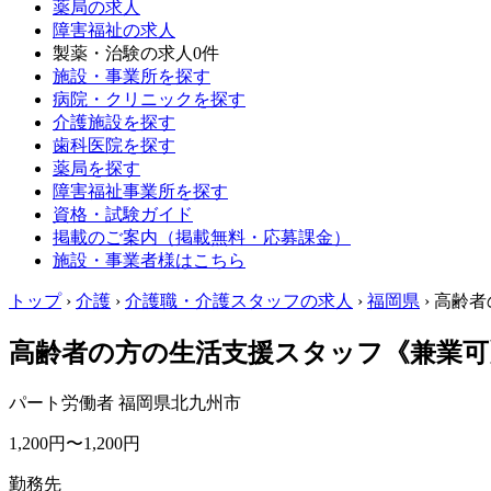
薬局の求人
障害福祉の求人
製薬・治験の求人
0件
施設・事業所を探す
病院・クリニックを探す
介護施設を探す
歯科医院を探す
薬局を探す
障害福祉事業所を探す
資格・試験ガイド
掲載のご案内（掲載無料・応募課金）
施設・事業者様はこちら
トップ
›
介護
›
介護職・介護スタッフの求人
›
福岡県
›
高齢者
高齢者の方の生活支援スタッフ《兼業可
パート労働者
福岡県北九州市
1,200円〜1,200円
勤務先