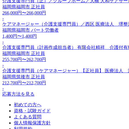
介護支援専門員（正）／グループホーム／大橋 大和ケアサー
福岡県福岡市
正社員
266,000円〜266,000円
›
ケアマネージャー（介護支援専門員）／西区 医療法人 堺整
福岡県福岡市
パート労働者
1,400円〜1,400円
›
介護支援専門員（計画作成担当者） 有限会社精祥 介護付有
福岡県福岡市
正社員
255,700円〜262,700円
›
介護支援専門員（ケアマネージャー）【正社員】 医療法人
福岡県筑後市
正社員
212,700円〜212,700円
›
応募方法を見る
初めての方へ
資格・試験ガイド
よくある質問
個人情報保護方針
利用規約