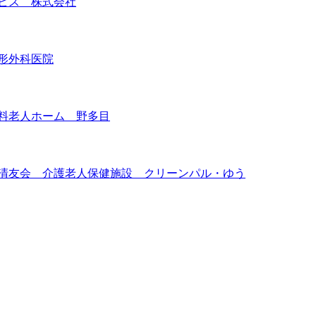
ビス 株式会社
形外科医院
料老人ホーム 野多目
 清友会 介護老人保健施設 クリーンパル・ゆう