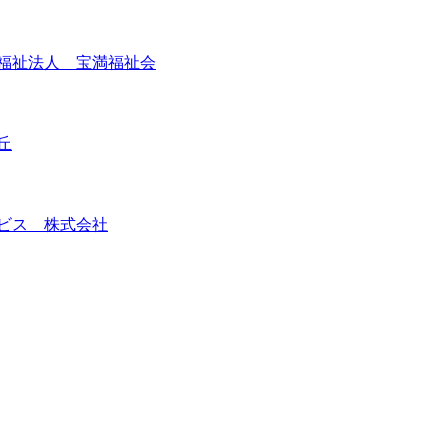
福祉法人 宝満福祉会
丘
ビス 株式会社