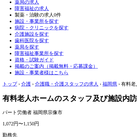
薬局の求人
障害福祉の求人
製薬・治験の求人
0件
施設・事業所を探す
病院・クリニックを探す
介護施設を探す
歯科医院を探す
薬局を探す
障害福祉事業所を探す
資格・試験ガイド
掲載のご案内（掲載無料・応募課金）
施設・事業者様はこちら
トップ
›
介護
›
介護職・介護スタッフの求人
›
福岡県
›
有料老
有料老人ホームのスタッフ及び施設内訪
パート労働者
福岡県宗像市
1,072円〜1,150円
勤務先