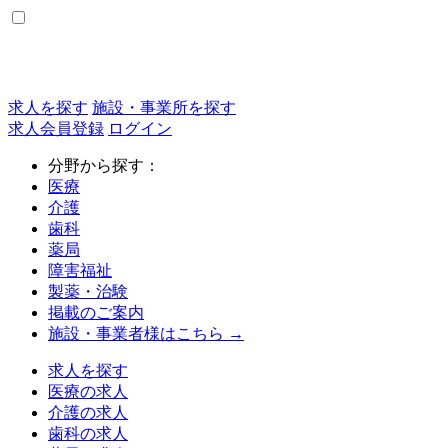
求人を探す
施設・事業所を探す
求人会員登録
ログイン
分野から探す：
医療
介護
歯科
薬局
障害福祉
製薬・治験
掲載のご案内
施設・事業者様はこちら →
求人を探す
医療の求人
介護の求人
歯科の求人