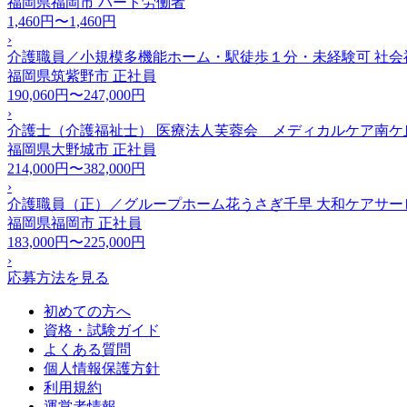
福岡県福岡市
パート労働者
1,460円〜1,460円
›
介護職員／小規模多機能ホーム・駅徒歩１分・未経験可 社会
福岡県筑紫野市
正社員
190,060円〜247,000円
›
介護士（介護福祉士） 医療法人芙蓉会 メディカルケア南ケ
福岡県大野城市
正社員
214,000円〜382,000円
›
介護職員（正）／グループホーム花うさぎ千早 大和ケアサー
福岡県福岡市
正社員
183,000円〜225,000円
›
応募方法を見る
初めての方へ
資格・試験ガイド
よくある質問
個人情報保護方針
利用規約
運営者情報