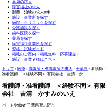
薬局の求人
障害福祉の求人
製薬・治験の求人
0件
施設・事業所を探す
病院・クリニックを探す
介護施設を探す
歯科医院を探す
薬局を探す
障害福祉事業所を探す
資格・試験ガイド
掲載のご案内（掲載無料・応募課金）
施設・事業者様はこちら
トップ
›
医療
›
看護師・准看護師の求人
›
千葉県
›
看護師・
准看護師 ＜経験不問＞ 有限会社 吉清 か...
看護師・准看護師 ＜経験不問＞ 有限
会社 吉清 かすみのいえ
パート労働者
千葉県習志野市