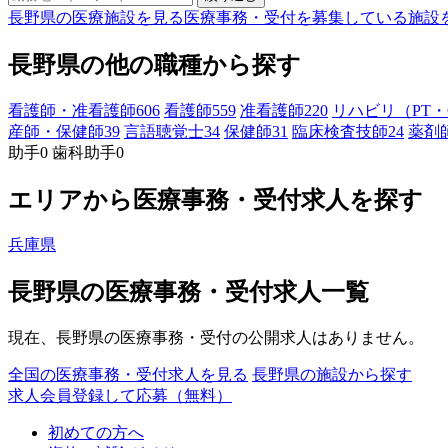
長野県の医療施設を見る
医療事務・受付を募集している施設
長野県の他の職種から探す
看護師・准看護師
606
看護師
559
准看護師
220
リハビリ（PT・
産師・保健師
39
言語聴覚士
34
保健師
31
臨床検査技師
24
薬剤
助手
0
歯科助手
0
エリアから医療事務・受付求人を探す
兵庫県
長野県の医療事務・受付求人一覧
現在、長野県の医療事務・受付の公開求人はありません。
全国の医療事務・受付求人を見る
長野県の施設から探す
求人会員登録して応募（無料）
初めての方へ