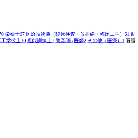
70
栄養士
67
医療技術職（臨床検査・放射線・臨床工学）
61
助
床工学技士
10
視能訓練士
7
助産師
6
医師
2
その他（医療）
1
看護