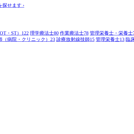
を探せます
›
OT・ST）
122
理学療法士
80
作業療法士
78
管理栄養士・栄養士
師（病院・クリニック）
23
診療放射線技師
15
管理栄養士
13
臨