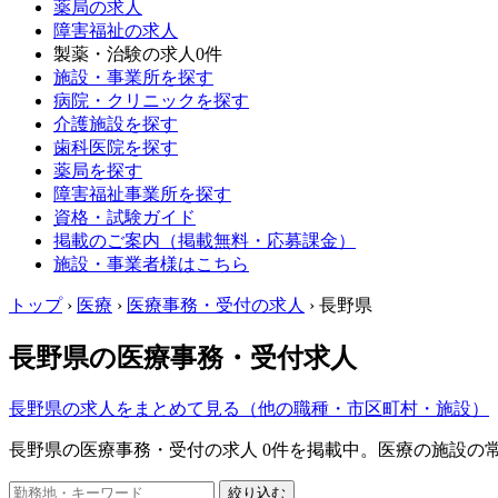
薬局の求人
障害福祉の求人
製薬・治験の求人
0件
施設・事業所を探す
病院・クリニックを探す
介護施設を探す
歯科医院を探す
薬局を探す
障害福祉事業所を探す
資格・試験ガイド
掲載のご案内（掲載無料・応募課金）
施設・事業者様はこちら
トップ
›
医療
›
医療事務・受付の求人
›
長野県
長野県の医療事務・受付求人
長野県の求人をまとめて見る（他の職種・市区町村・施設）
長野県の医療事務・受付の求人 0件を掲載中。医療の施設
絞り込む