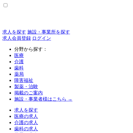
求人を探す
施設・事業所を探す
求人会員登録
ログイン
分野から探す：
医療
介護
歯科
薬局
障害福祉
製薬・治験
掲載のご案内
施設・事業者様はこちら →
求人を探す
医療の求人
介護の求人
歯科の求人