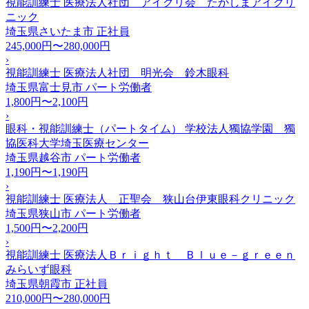
視能訓練士 医療法人社団 アイクリ会 たかしまアイクリ
ニック
埼玉県さいたま市
正社員
245,000円〜280,000円
›
視能訓練士 医療法人社団 明光会 鈴木眼科
埼玉県富士見市
パート労働者
1,800円〜2,100円
›
眼科・視能訓練士（パートタイム） 学校法人獨協学園 獨
協医科大学埼玉医療センター
埼玉県越谷市
パート労働者
1,190円〜1,190円
›
視能訓練士 医療法人 正聖会 狭山台伊東眼科クリニック
埼玉県狭山市
パート労働者
1,500円〜2,200円
›
視能訓練士 医療法人Ｂｒｉｇｈｔ Ｂｌｕｅ－ｇｒｅｅｎ
みらいず眼科
埼玉県朝霞市
正社員
210,000円〜280,000円