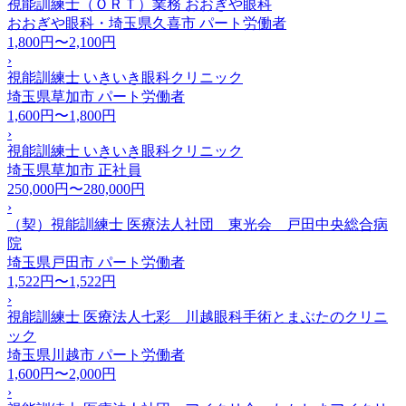
視能訓練士（ＯＲＴ）業務 おおぎや眼科
おおぎや眼科・埼玉県久喜市
パート労働者
1,800円〜2,100円
›
視能訓練士 いきいき眼科クリニック
埼玉県草加市
パート労働者
1,600円〜1,800円
›
視能訓練士 いきいき眼科クリニック
埼玉県草加市
正社員
250,000円〜280,000円
›
（契）視能訓練士 医療法人社団 東光会 戸田中央総合病
院
埼玉県戸田市
パート労働者
1,522円〜1,522円
›
視能訓練士 医療法人七彩 川越眼科手術とまぶたのクリニ
ック
埼玉県川越市
パート労働者
1,600円〜2,000円
›