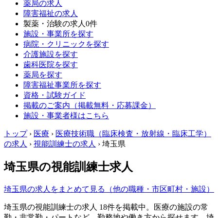
薬局の求人
障害福祉の求人
製薬・治験の求人
0件
施設・事業所を探す
病院・クリニックを探す
介護施設を探す
歯科医院を探す
薬局を探す
障害福祉事業所を探す
資格・試験ガイド
掲載のご案内（掲載無料・応募課金）
施設・事業者様はこちら
トップ
›
医療
›
医療技術職（臨床検査・放射線・臨床工学）
の求人
›
視能訓練士の求人
›
埼玉県
埼玉県の視能訓練士求人
埼玉県の求人をまとめて見る（他の職種・市区町村・施設）
埼玉県の視能訓練士の求人 18件を掲載中。医療の施設の常
勤・非常勤・パートなど、勤務地や働き方から探せます。埼