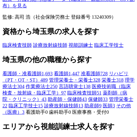
布）を見る
監修: 高司 浩（社会保険労務士 登録番号 13240309）
資格から埼玉県の求人を探す
臨床検査技師
診療放射線技師
視能訓練士
臨床工学技士
埼玉県の他の職種から探す
看護師・准看護師
1,693
看護師
1,447
准看護師
728
リハビリ
（PT・OT・ST）
489
管理栄養士・栄養士
328
栄養士
318
理学
療法士
304
作業療法士
250
言語聴覚士
138
医療技術職（臨床
検査・放射線・臨床工学）
97
臨床検査技師
51
薬剤師（病
院・クリニック）
43
助産師・保健師
43
保健師
33
管理栄養士
22
臨床工学技士
15
診療放射線技師
13
助産師
9
医師
3
その他
（医療）
3
看護助手
0
歯科助手
0
医療事務・受付
0
エリアから視能訓練士求人を探す