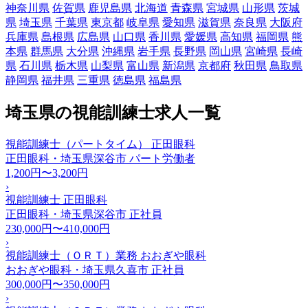
神奈川県
佐賀県
鹿児島県
北海道
青森県
宮城県
山形県
茨城
県
埼玉県
千葉県
東京都
岐阜県
愛知県
滋賀県
奈良県
大阪府
兵庫県
島根県
広島県
山口県
香川県
愛媛県
高知県
福岡県
熊
本県
群馬県
大分県
沖縄県
岩手県
長野県
岡山県
宮崎県
長崎
県
石川県
栃木県
山梨県
富山県
新潟県
京都府
秋田県
鳥取県
静岡県
福井県
三重県
徳島県
福島県
埼玉県の視能訓練士求人一覧
視能訓練士（パートタイム） 正田眼科
正田眼科・埼玉県深谷市
パート労働者
1,200円〜3,200円
›
視能訓練士 正田眼科
正田眼科・埼玉県深谷市
正社員
230,000円〜410,000円
›
視能訓練士（ＯＲＴ）業務 おおぎや眼科
おおぎや眼科・埼玉県久喜市
正社員
300,000円〜350,000円
›