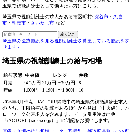
玉県で視能訓練士として働きたい方はこちら。
埼玉県で視能訓練士の求人がある市区町村:
深谷市
・
久喜
市
・
朝霞市
・
さいたま市
など
絞り込む
埼玉県の医療施設を見る
視能訓練士を募集している施設を探
せます
›
埼玉県の視能訓練士の給与相場
給与形態
中央値
レンジ
件数
月給
24.5万円
21万円〜30万円
8
時給
1,600円
1,190円〜1,800円
10
2026年8月時点、iACTOR!掲載中の埼玉県の視能訓練士求人
のうち、下限給与の記載がある18件から算出（中央値）。ハ
ローワーク公表求人を含みます。データ引用時は出典
「iACTOR!（iactor.co.jp）」の明記をお願いします。
医療・介護の給与相場データ（職種別・都道府県別・CSV配