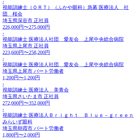
›
視能訓練士（ＯＲＴ）（ふかや眼科）急募 医療法人 社
団 桜会
埼玉県深谷市
正社員
226,000円〜275,000円
›
視能訓練士 医療法人社団 愛友会 上尾中央総合病院
埼玉県上尾市
正社員
223,600円〜258,200円
›
視能訓練士 医療法人社団 愛友会 上尾中央総合病院
埼玉県上尾市
パート労働者
1,200円〜1,200円
›
視能訓練士 医療法人 美青会
埼玉県さいたま市
正社員
272,000円〜352,000円
›
視能訓練士 医療法人Ｂｒｉｇｈｔ Ｂｌｕｅ－ｇｒｅｅｎ
みらいず眼科
埼玉県朝霞市
パート労働者
1,800円〜2,000円