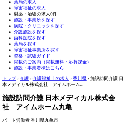
薬局の求人
障害福祉の求人
製薬・治験の求人
0件
施設・事業所を探す
病院・クリニックを探す
介護施設を探す
歯科医院を探す
薬局を探す
障害福祉事業所を探す
資格・試験ガイド
掲載のご案内（掲載無料・応募課金）
施設・事業者様はこちら
トップ
›
介護
›
介護福祉士の求人
›
香川県
›
施設訪問介護 日
本メディカル株式会社 アイムホーム...
施設訪問介護 日本メディカル株式会
社 アイムホーム丸亀
パート労働者
香川県丸亀市