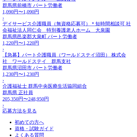
群馬県前橋市
パート労働者
1,090円〜1,090円
›
デイサービス介護職員（無資格応募可）＊短時間相談可 社
会福祉法人同仁会 特別養護老人ホーム 大泉園
群馬県邑楽郡大泉町
パート労働者
1,220円〜1,220円
›
【急募】パート介護職員（ワールドステイ沼田） 株式会
社 ワールドステイ 群馬支社
群馬県沼田市
パート労働者
1,230円〜1,230円
›
介護福祉士 群馬中央医療生活協同組合
群馬県
正社員
205,350円〜248,950円
›
応募方法を見る
初めての方へ
資格・試験ガイド
よくある質問