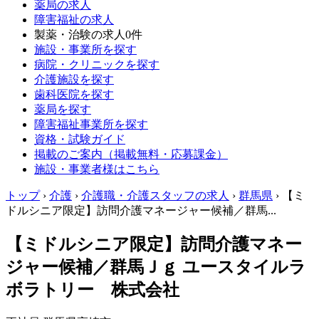
薬局の求人
障害福祉の求人
製薬・治験の求人
0件
施設・事業所を探す
病院・クリニックを探す
介護施設を探す
歯科医院を探す
薬局を探す
障害福祉事業所を探す
資格・試験ガイド
掲載のご案内（掲載無料・応募課金）
施設・事業者様はこちら
トップ
›
介護
›
介護職・介護スタッフの求人
›
群馬県
›
【ミ
ドルシニア限定】訪問介護マネージャー候補／群馬...
【ミドルシニア限定】訪問介護マネー
ジャー候補／群馬Ｊｇ ユースタイルラ
ボラトリー 株式会社