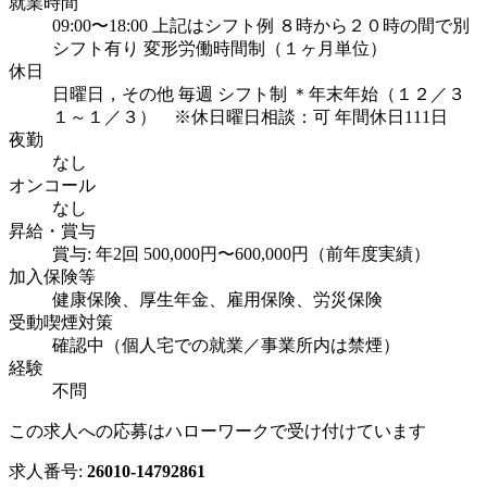
就業時間
09:00〜18:00 上記はシフト例 ８時から２０時の間で別
シフト有り 変形労働時間制（１ヶ月単位）
休日
日曜日，その他 毎週 シフト制 ＊年末年始（１２／３
１～１／３） ※休日曜日相談：可 年間休日111日
夜勤
なし
オンコール
なし
昇給・賞与
賞与: 年2回 500,000円〜600,000円（前年度実績）
加入保険等
健康保険、厚生年金、雇用保険、労災保険
受動喫煙対策
確認中（個人宅での就業／事業所内は禁煙）
経験
不問
この求人への応募はハローワークで受け付けています
求人番号:
26010-14792861