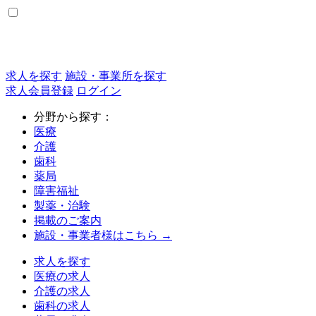
求人を探す
施設・事業所を探す
求人会員登録
ログイン
分野から探す：
医療
介護
歯科
薬局
障害福祉
製薬・治験
掲載のご案内
施設・事業者様はこちら →
求人を探す
医療の求人
介護の求人
歯科の求人