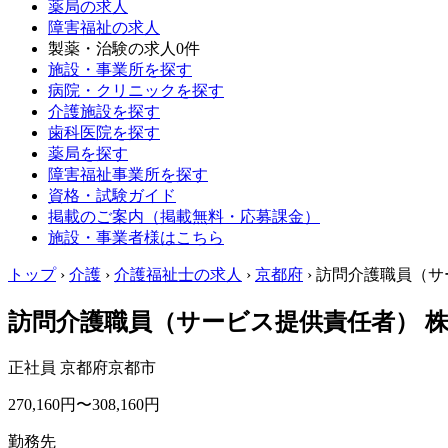
薬局の求人
障害福祉の求人
製薬・治験の求人
0件
施設・事業所を探す
病院・クリニックを探す
介護施設を探す
歯科医院を探す
薬局を探す
障害福祉事業所を探す
資格・試験ガイド
掲載のご案内（掲載無料・応募課金）
施設・事業者様はこちら
トップ
›
介護
›
介護福祉士の求人
›
京都府
›
訪問介護職員（サー
訪問介護職員（サービス提供責任者） 
正社員
京都府京都市
270,160円〜308,160円
勤務先