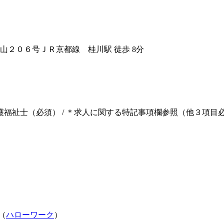
山２０６号
ＪＲ京都線 桂川駅 徒歩 8分
介護福祉士（必須） / ＊求人に関する特記事項欄参照（他３項目
（
ハローワーク
）