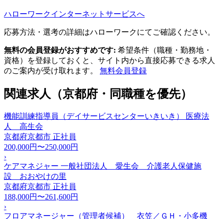
ハローワークインターネットサービスへ
応募方法・選考の詳細はハローワークにてご確認ください。
無料の会員登録がおすすめです:
希望条件（職種・勤務地・
資格）を登録しておくと、サイト内から直接応募できる求人
のご案内が受け取れます。
無料会員登録
関連求人（京都府・同職種を優先）
機能訓練指導員（デイサービスセンターいきいき） 医療法
人 高生会
京都府京都市
正社員
200,000円〜250,000円
›
ケアマネジャー 一般社団法人 愛生会 介護老人保健施
設 おおやけの里
京都府京都市
正社員
188,000円〜261,600円
›
フロアマネージャー（管理者候補） 衣笠／ＧＨ・小多機