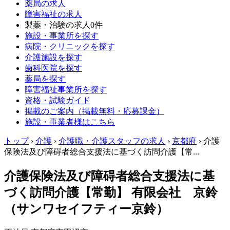
薬局の求人
障害福祉の求人
製薬・治験の求人
0件
施設・事業所を探す
病院・クリニックを探す
介護施設を探す
歯科医院を探す
薬局を探す
障害福祉事業所を探す
資格・試験ガイド
掲載のご案内（掲載無料・応募課金）
施設・事業者様はこちら
トップ
›
介護
›
介護職・介護スタッフの求人
›
京都府
›
介護
保険法及び障碍者総合支援法に基づく訪問介護【常...
介護保険法及び障碍者総合支援法に基
づく訪問介護【常勤】 有限会社 京鈴
（サンワセイフティー京鈴）