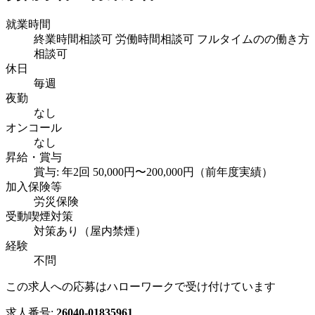
就業時間
終業時間相談可 労働時間相談可 フルタイムのの働き方
相談可
休日
毎週
夜勤
なし
オンコール
なし
昇給・賞与
賞与: 年2回 50,000円〜200,000円（前年度実績）
加入保険等
労災保険
受動喫煙対策
対策あり（屋内禁煙）
経験
不問
この求人への応募はハローワークで受け付けています
求人番号:
26040-01835961