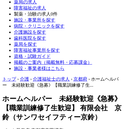
薬局の求人
障害福祉の求人
製薬・治験の求人
0件
施設・事業所を探す
病院・クリニックを探す
介護施設を探す
歯科医院を探す
薬局を探す
障害福祉事業所を探す
資格・試験ガイド
掲載のご案内（掲載無料・応募課金）
施設・事業者様はこちら
トップ
›
介護
›
介護福祉士の求人
›
京都府
›
ホームヘルパ
ー 未経験歓迎《急募》【職業訓練修了生...
ホームヘルパー 未経験歓迎《急募》
【職業訓練修了生歓迎】 有限会社 京
鈴（サンワセイフティー京鈴）