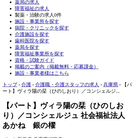
薬局の求人
障害福祉の求人
製薬・治験の求人
0件
施設・事業所を探す
病院・クリニックを探す
介護施設を探す
歯科医院を探す
薬局を探す
障害福祉事業所を探す
資格・試験ガイド
掲載のご案内（掲載無料・応募課金）
施設・事業者様はこちら
トップ
›
介護
›
介護職・介護スタッフの求人
›
兵庫県
›
【パ
ート】ヴィラ陽の栞（ひのしおり）／コンシェルジ...
【パート】ヴィラ陽の栞（ひのしお
り）／コンシェルジュ 社会福祉法人
あかね 銀の櫂