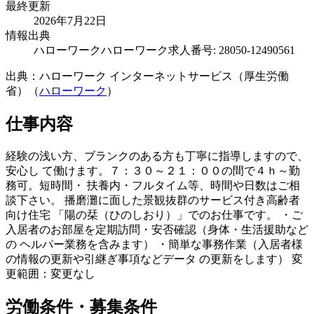
最終更新
2026年7月22日
情報出典
ハローワーク
ハローワーク求人番号: 28050-12490561
出典：ハローワーク インターネットサービス（厚生労働
省）（
ハローワーク
）
仕事内容
経験の浅い方、ブランクのある方も丁寧に指導しますので、
安心し て働けます。７：３０～２１：００の間で４ｈ～勤
務可。短時間・ 扶養内・フルタイム等、時間や日数はご相
談下さい。 播磨灘に面した景観抜群のサービス付き高齢者
向け住宅 「陽の栞（ひのしおり）」でのお仕事です。 ・ご
入居者のお部屋を定期訪問・安否確認（身体・生活援助など
の ヘルパー業務を含みます） ・簡単な事務作業（入居者様
の情報の更新や引継ぎ事項などデータ の更新をします） 変
更範囲：変更なし
労働条件・募集条件