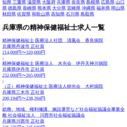
知県
三重県
滋賀県
大阪府
兵庫県
奈良県
島根県
広島県
山口
県
徳島県
長崎県
熊本県
大分県
宮崎県
沖縄県
福井県
岡山県
秋田県
佐賀県
和歌山県
高知県
石川県
鳥取県
兵庫県の精神保健福祉士求人一覧
精神保健福祉士 医療法人社団 清風会 香良病院
兵庫県丹波市
正社員
214,000円〜320,000円
›
精神保健福祉士 医療法人 水光会 伊丹天神川病院
兵庫県伊丹市
正社員
232,000円〜265,000円
›
（正）精神保健福祉士 医療法人樹光会 大村病院
兵庫県三木市
正社員
200,194円〜238,394円
›
総務、地域、権利擁護、施設運営など社会福祉協議会事業全
般 社会福祉法人 川西市社会福祉協議会
兵庫県川西市
正社員