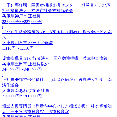
›
（正）専任職（障害者相談支援センター 相談員）／北区
社会福祉法人 神戸市社会福祉協議会
兵庫県神戸市
正社員
227,600円〜227,600円
›
（パ）生活介護施設の生活支援員（明石） 株式会社ビオネ
スト
兵庫県明石市
パート労働者
1,116円〜1,116円
›
児童指導員 独立行政法人 国立病院機構 兵庫中央病院
兵庫県三田市
正社員以外
246,400円〜246,400円
›
正社員◆精神保健福祉士（南淡路病院） 医療法人社団 南
淡千遙会
兵庫県南あわじ市
正社員
210,000円〜260,000円
›
相談支援専門員（児童を中心とした相談支援） 社会福祉法
人 三田谷治療教育院 治療教育室