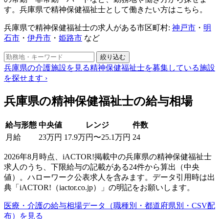
す。兵庫県で精神保健福祉士として働きたい方はこちら。
兵庫県で精神保健福祉士の求人がある市区町村:
神戸市
・
明
石市
・
伊丹市
・
姫路市
など
絞り込む
兵庫県の介護施設を見る
精神保健福祉士を募集している施設
を探せます
›
兵庫県の精神保健福祉士の給与相場
給与形態
中央値
レンジ
件数
月給
23万円
17.9万円〜25.1万円
24
2026年8月時点、iACTOR!掲載中の兵庫県の精神保健福祉士
求人のうち、下限給与の記載がある24件から算出（中央
値）。ハローワーク公表求人を含みます。データ引用時は出
典「iACTOR!（iactor.co.jp）」の明記をお願いします。
医療・介護の給与相場データ（職種別・都道府県別・CSV配
布）を見る