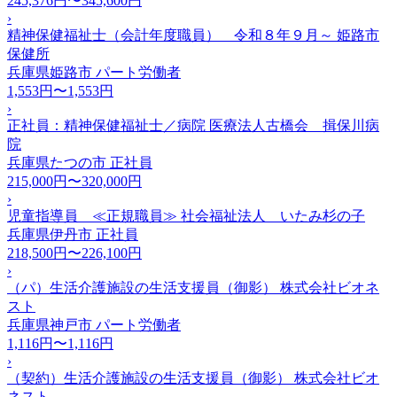
245,376円〜345,600円
›
精神保健福祉士（会計年度職員） 令和８年９月～ 姫路市
保健所
兵庫県姫路市
パート労働者
1,553円〜1,553円
›
正社員：精神保健福祉士／病院 医療法人古橋会 揖保川病
院
兵庫県たつの市
正社員
215,000円〜320,000円
›
児童指導員 ≪正規職員≫ 社会福祉法人 いたみ杉の子
兵庫県伊丹市
正社員
218,500円〜226,100円
›
（パ）生活介護施設の生活支援員（御影） 株式会社ビオネ
スト
兵庫県神戸市
パート労働者
1,116円〜1,116円
›
（契約）生活介護施設の生活支援員（御影） 株式会社ビオ
ネスト