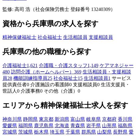
監修: 高司 浩（社会保険労務士 登録番号 13240309）
資格から兵庫県の求人を探す
精神保健福祉士
社会福祉士
生活相談員
支援相談員
兵庫県の他の職種から探す
介護福祉士
1,621
介護職・介護スタッフ
1,149
ケアマネジャー
480
訪問介護（ホームヘルパー）
369
生活相談員・支援相談
員
28
機能訓練指導員
25
社会福祉士
15
生活相談員
1
サービス
提供責任者
0
介護施設の看護師
0
支援相談員
0
生活支援員・
世話人
0
介護事務
0
その他（介護）
0
エリアから精神保健福祉士求人を探す
神奈川県
静岡県
東京都
新潟県
富山県
岐阜県
京都府
香川県
愛媛県
福岡県
鹿児島県
北海道
青森県
岩手県
山形県
福島県
宮城県
茨城県
栃木県
埼玉県
千葉県
群馬県
山梨県
長野県
愛