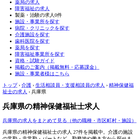
薬局の求人
障害福祉の求人
製薬・治験の求人
0件
施設・事業所を探す
病院・クリニックを探す
介護施設を探す
歯科医院を探す
薬局を探す
障害福祉事業所を探す
資格・試験ガイド
掲載のご案内（掲載無料・応募課金）
施設・事業者様はこちら
トップ
›
介護
›
生活相談員・支援相談員の求人
›
精神保健福
祉士の求人
›
兵庫県
兵庫県の精神保健福祉士求人
兵庫県の求人をまとめて見る（他の職種・市区町村・施設）
兵庫県の精神保健福祉士の求人 27件を掲載中。介護の施設
の常勤・非常勤・パートなど、勤務地や働き方から探せま