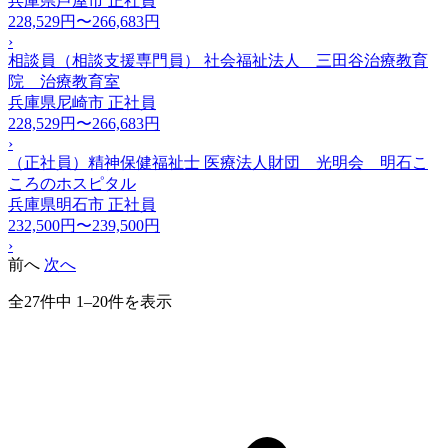
兵庫県芦屋市
正社員
228,529円〜266,683円
›
相談員（相談支援専門員） 社会福祉法人 三田谷治療教育
院 治療教育室
兵庫県尼崎市
正社員
228,529円〜266,683円
›
（正社員）精神保健福祉士 医療法人財団 光明会 明石こ
ころのホスピタル
兵庫県明石市
正社員
232,500円〜239,500円
›
前へ
次へ
全27件中 1–20件を表示