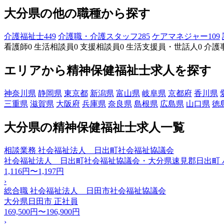
大分県の他の職種から探す
介護福祉士
449
介護職・介護スタッフ
285
ケアマネジャー
109
看護師
0
生活相談員
0
支援相談員
0
生活支援員・世話人
0
介護
エリアから精神保健福祉士求人を探す
神奈川県
静岡県
東京都
新潟県
富山県
岐阜県
京都府
香川県
三重県
滋賀県
大阪府
兵庫県
奈良県
島根県
広島県
山口県
徳
大分県の精神保健福祉士求人一覧
相談業務 社会福祉法人 日出町社会福祉協議会
社会福祉法人 日出町社会福祉協議会・大分県速見郡日出町
1,116円〜1,197円
›
総合職 社会福祉法人 日田市社会福祉協議会
大分県日田市
正社員
169,500円〜196,900円
›