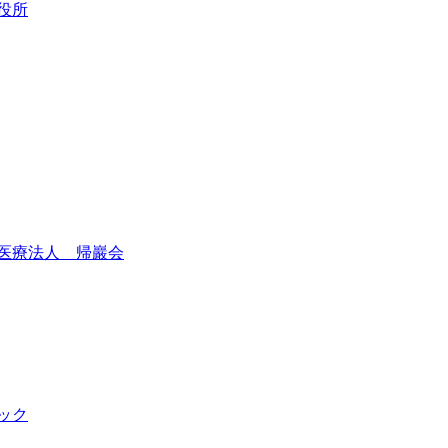
役所
医療法人 帰巖会
ック