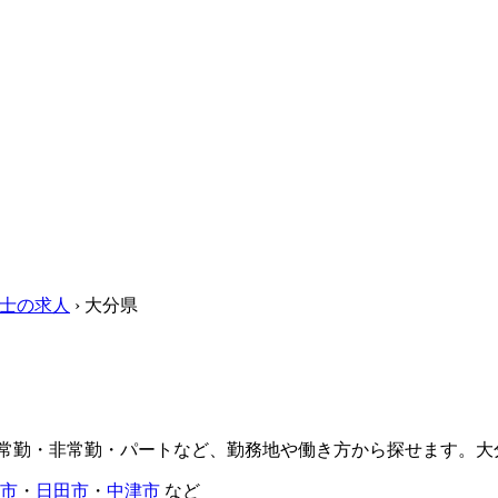
士の求人
›
大分県
の常勤・非常勤・パートなど、勤務地や働き方から探せます。
市
・
日田市
・
中津市
など