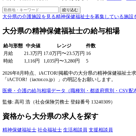
絞り込む
大分県の介護施設を見る
精神保健福祉士を募集している施設
大分県の精神保健福祉士の給与相場
給与形態
中央値
レンジ
件数
月給
21.3万円
17.0万円〜23.5万円
16
時給
1,116円
1,035円〜3,280円
5
2026年8月時点、iACTOR!掲載中の大分県の精神保健
「iACTOR!（iactor.co.jp）」の明記をお願いします。
医療・介護の給与相場データ（職種別・都道府県別・CSV配
監修: 高司 浩（社会保険労務士 登録番号 13240309）
資格から大分県の求人を探す
精神保健福祉士
社会福祉士
生活相談員
支援相談員