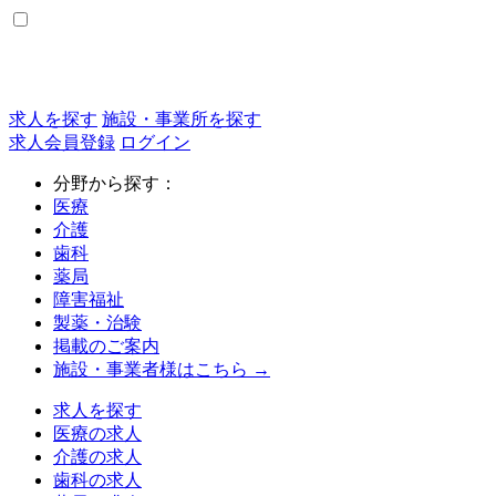
求人を探す
施設・事業所を探す
求人会員登録
ログイン
分野から探す：
医療
介護
歯科
薬局
障害福祉
製薬・治験
掲載のご案内
施設・事業者様はこちら →
求人を探す
医療の求人
介護の求人
歯科の求人