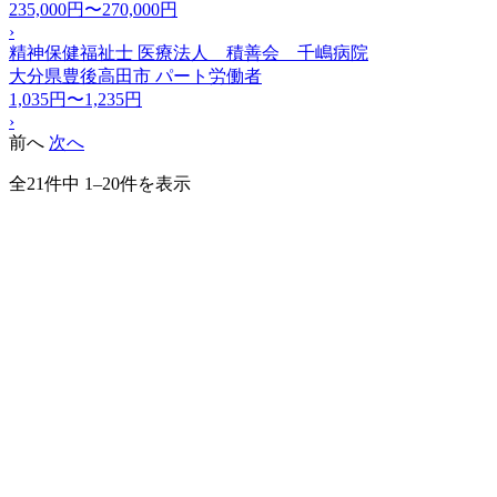
235,000円〜270,000円
›
精神保健福祉士 医療法人 積善会 千嶋病院
大分県豊後高田市
パート労働者
1,035円〜1,235円
›
前へ
次へ
全21件中 1–20件を表示