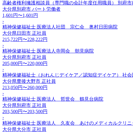
高齢者権利擁護相談員（専門職の会計年度任用職員） 別府市
大分県別府市
パート労働者
1,601円〜1,601円
›
精神保健福祉士 医療法人社団 宗仁会 奥村日田病院
大分県日田市
正社員
215,722円〜228,222円
›
精神保健福祉士 医療法人寺岡会 朝見病院
大分県別府市
正社員
205,000円〜220,000円
›
精神保健福祉士（おれんじデイケア／認知症デイケア） 社会
大分県豊後大野市
正社員
213,050円〜260,000円
›
精神保健福祉士 医療法人 哲世会 鶴見台病院
大分県別府市
正社員
203,500円〜203,500円
›
精神保健福祉士 医療法人 久友会 あけのメディカルクリニ
大分県大分市
正社員