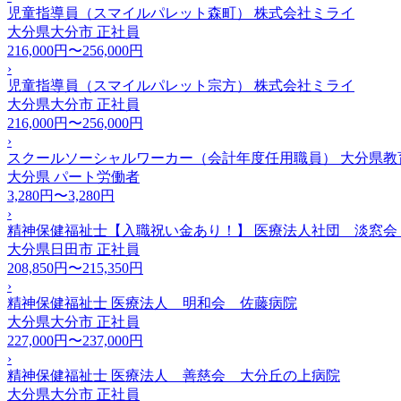
児童指導員（スマイルパレット森町） 株式会社ミライ
大分県大分市
正社員
216,000円〜256,000円
›
児童指導員（スマイルパレット宗方） 株式会社ミライ
大分県大分市
正社員
216,000円〜256,000円
›
スクールソーシャルワーカー（会計年度任用職員） 大分県教
大分県
パート労働者
3,280円〜3,280円
›
精神保健福祉士【入職祝い金あり！】 医療法人社団 淡窓会
大分県日田市
正社員
208,850円〜215,350円
›
精神保健福祉士 医療法人 明和会 佐藤病院
大分県大分市
正社員
227,000円〜237,000円
›
精神保健福祉士 医療法人 善慈会 大分丘の上病院
大分県大分市
正社員