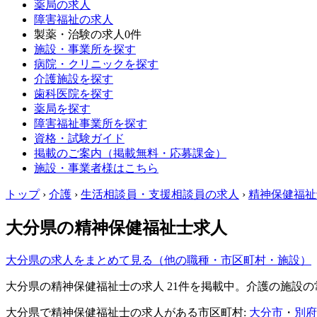
薬局の求人
障害福祉の求人
製薬・治験の求人
0件
施設・事業所を探す
病院・クリニックを探す
介護施設を探す
歯科医院を探す
薬局を探す
障害福祉事業所を探す
資格・試験ガイド
掲載のご案内（掲載無料・応募課金）
施設・事業者様はこちら
トップ
›
介護
›
生活相談員・支援相談員の求人
›
精神保健福祉
大分県の精神保健福祉士求人
大分県の求人をまとめて見る（他の職種・市区町村・施設）
大分県の精神保健福祉士の求人 21件を掲載中。介護の施設
大分県で精神保健福祉士の求人がある市区町村:
大分市
・
別府