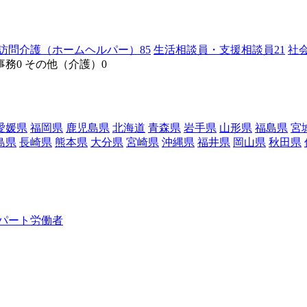
訪問介護（ホームヘルパー）
85
生活相談員・支援相談員
21
社
事務
0
その他（介護）
0
愛媛県
福岡県
鹿児島県
北海道
青森県
岩手県
山形県
福島県
宮
島県
長崎県
熊本県
大分県
宮崎県
沖縄県
福井県
岡山県
秋田県
パート労働者