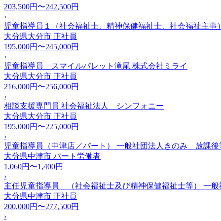
203,500円〜242,500円
›
児童指導員１（社会福祉士、精神保健福祉士、社会福祉主事）
大分県大分市
正社員
195,000円〜245,000円
›
児童指導員 スマイルパレット滝尾 株式会社ミライ
大分県大分市
正社員
216,000円〜256,000円
›
相談支援専門員 社会福祉法人 シンフォニー
大分県大分市
正社員
195,000円〜225,000円
›
児童指導員（中津店／パート） 一般社団法人きのみ 放課後
大分県中津市
パート労働者
1,060円〜1,400円
›
主任児童指導員 （社会福祉士及び精神保健福祉士等） 一
大分県中津市
正社員
200,000円〜277,500円
›