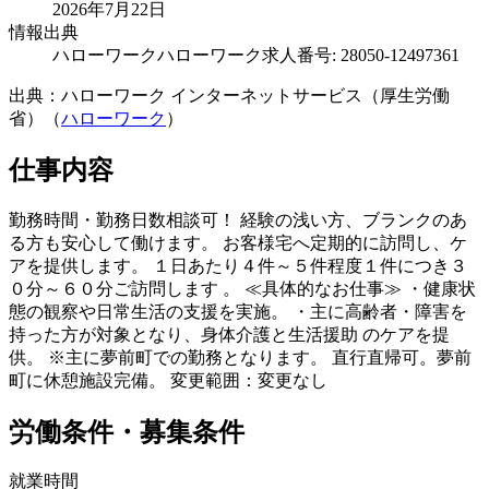
2026年7月22日
情報出典
ハローワーク
ハローワーク求人番号: 28050-12497361
出典：ハローワーク インターネットサービス（厚生労働
省）（
ハローワーク
）
仕事内容
勤務時間・勤務日数相談可！ 経験の浅い方、ブランクのあ
る方も安心して働けます。 お客様宅へ定期的に訪問し、ケ
アを提供します。 １日あたり４件～５件程度１件につき３
０分～６０分ご訪問します 。 ≪具体的なお仕事≫ ・健康状
態の観察や日常生活の支援を実施。 ・主に高齢者・障害を
持った方が対象となり、身体介護と生活援助 のケアを提
供。 ※主に夢前町での勤務となります。 直行直帰可。夢前
町に休憩施設完備。 変更範囲：変更なし
労働条件・募集条件
就業時間