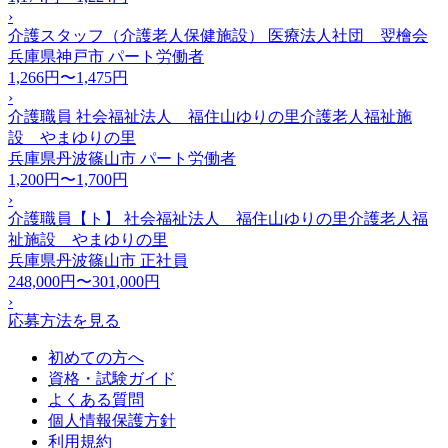
›
介護スタッフ（介護老人保健施設） 医療法人社団 翌檜会
兵庫県神戸市
パート労働者
1,266円〜1,475円
›
介護職員 社会福祉法人 福住山ゆりの里介護老人福祉施
設 やまゆりの里
兵庫県丹波篠山市
パート労働者
1,200円〜1,700円
›
介護職員【ト】 社会福祉法人 福住山ゆりの里介護老人福
祉施設 やまゆりの里
兵庫県丹波篠山市
正社員
248,000円〜301,000円
›
応募方法を見る
初めての方へ
資格・試験ガイド
よくある質問
個人情報保護方針
利用規約