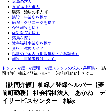
薬局の求人
障害福祉の求人
製薬・治験の求人
0件
施設・事業所を探す
病院・クリニックを探す
介護施設を探す
歯科医院を探す
薬局を探す
障害福祉事業所を探す
資格・試験ガイド
掲載のご案内（掲載無料・応募課金）
施設・事業者様はこちら
トップ
›
介護
›
介護職・介護スタッフの求人
›
兵庫県
›
【訪
問介護】杣緑／登録ヘルパー【夢前町勤務】 社会...
【訪問介護】杣緑／登録ヘルパー【夢
前町勤務】 社会福祉法人 あかね デ
イサービスセンター 杣緑