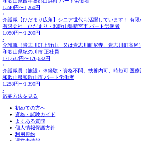
和歌山県西牟婁郡白浜町
パート労働者
1,240円〜1,260円
›
介護職【ひだまり広角】シニア世代も活躍しています！ 有限
有限会社 ひだまり・和歌山県新宮市
パート労働者
1,050円〜1,200円
›
介護職（貴志川町上野山、又は貴志川町尼寺、貴志川町高尾
和歌山県紀の川市
正社員
171,632円〜176,632円
›
介護職員（施設）※経験・資格不問、扶養内可、時短可 医
和歌山県和歌山市
パート労働者
1,258円〜1,390円
›
応募方法を見る
初めての方へ
資格・試験ガイド
よくある質問
個人情報保護方針
利用規約
運営者情報