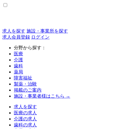
求人を探す
施設・事業所を探す
求人会員登録
ログイン
分野から探す：
医療
介護
歯科
薬局
障害福祉
製薬・治験
掲載のご案内
施設・事業者様はこちら →
求人を探す
医療の求人
介護の求人
歯科の求人