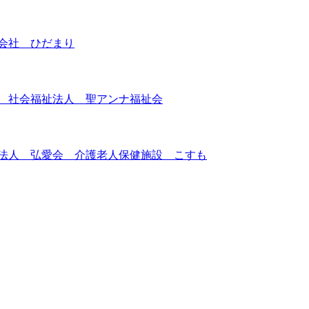
会社 ひだまり
） 社会福祉法人 聖アンナ福祉会
療法人 弘愛会 介護老人保健施設 こすも