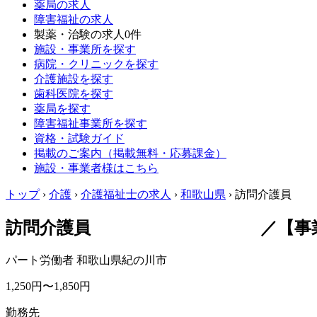
薬局の求人
障害福祉の求人
製薬・治験の求人
0件
施設・事業所を探す
病院・クリニックを探す
介護施設を探す
歯科医院を探す
薬局を探す
障害福祉事業所を探す
資格・試験ガイド
掲載のご案内（掲載無料・応募課金）
施設・事業者様はこちら
トップ
›
介護
›
介護福祉士の求人
›
和歌山県
›
訪問介護員
訪問介護員 ／【事業所メッセー
パート労働者
和歌山県紀の川市
1,250円〜1,850円
勤務先