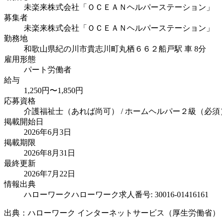
未楽来株式会社「ＯＣＥＡＮヘルパーステーション」
募集者
未楽来株式会社「ＯＣＥＡＮヘルパーステーション」
勤務地
和歌山県紀の川市貴志川町丸栖６６２
船戸駅 車 8分
雇用形態
パート労働者
給与
1,250円〜1,850円
応募資格
介護福祉士（あれば尚可） / ホームヘルパー２級（必須）
掲載開始日
2026年6月3日
掲載期限
2026年8月31日
最終更新
2026年7月22日
情報出典
ハローワーク
ハローワーク求人番号: 30016-01416161
出典：ハローワーク インターネットサービス（厚生労働省）