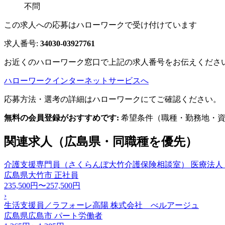
不問
この求人への応募はハローワークで受け付けています
求人番号:
34030-03927761
お近くのハローワーク窓口で上記の求人番号をお伝えくださ
ハローワークインターネットサービスへ
応募方法・選考の詳細はハローワークにてご確認ください。
無料の会員登録がおすすめです:
希望条件（職種・勤務地・資
関連求人（広島県・同職種を優先）
介護支援専門員（さくらんぼ大竹介護保険相談室） 医療法人
広島県大竹市
正社員
235,500円〜257,500円
›
生活支援員／ラフォーレ高陽 株式会社 べルアージュ
広島県広島市
パート労働者