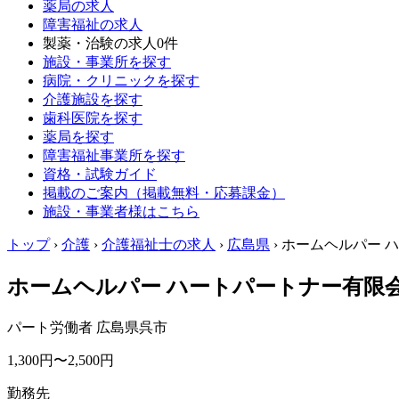
薬局の求人
障害福祉の求人
製薬・治験の求人
0件
施設・事業所を探す
病院・クリニックを探す
介護施設を探す
歯科医院を探す
薬局を探す
障害福祉事業所を探す
資格・試験ガイド
掲載のご案内（掲載無料・応募課金）
施設・事業者様はこちら
トップ
›
介護
›
介護福祉士の求人
›
広島県
›
ホームヘルパー 
ホームヘルパー ハートパートナー有限
パート労働者
広島県呉市
1,300円〜2,500円
勤務先