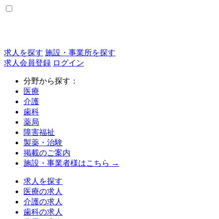
求人を探す
施設・事業所を探す
求人会員登録
ログイン
分野から探す：
医療
介護
歯科
薬局
障害福祉
製薬・治験
掲載のご案内
施設・事業者様はこちら →
求人を探す
医療の求人
介護の求人
歯科の求人