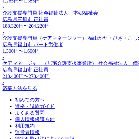
1,265円〜1,385円
›
介護支援専門員 社会福祉法人 本郷福祉会
広島県三原市
正社員
188,320円〜204,220円
›
介護支援専門員（ケアマネージャー） 福山かた・ひざ・こ
広島県福山市
パート労働者
1,300円〜1,600円
›
ケアマネージャー（居宅介護支援事業所） 社会福祉法人 備
広島県福山市
正社員
213,400円〜273,400円
›
応募方法を見る
初めての方へ
資格・試験ガイド
よくある質問
個人情報保護方針
利用規約
運営者情報
特定商取引法に基づく表記