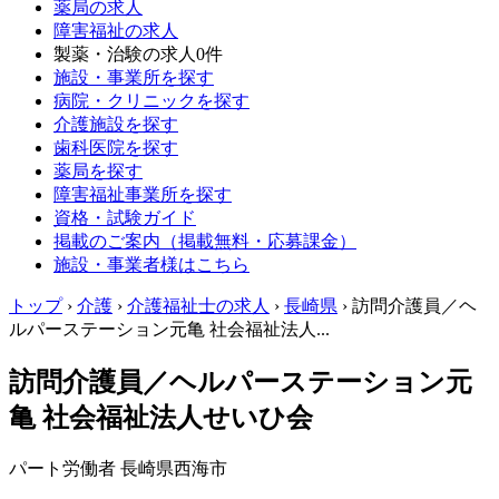
薬局の求人
障害福祉の求人
製薬・治験の求人
0件
施設・事業所を探す
病院・クリニックを探す
介護施設を探す
歯科医院を探す
薬局を探す
障害福祉事業所を探す
資格・試験ガイド
掲載のご案内（掲載無料・応募課金）
施設・事業者様はこちら
トップ
›
介護
›
介護福祉士の求人
›
長崎県
›
訪問介護員／ヘ
ルパーステーション元亀 社会福祉法人...
訪問介護員／ヘルパーステーション元
亀 社会福祉法人せいひ会
パート労働者
長崎県西海市