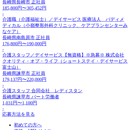
長崎県長崎市
正社員
185,800円〜305,452円
›
介護職（介護福祉士）／デイサービス 医療法人 バディメ
ディカル（小嶺整形外科クリニック、ケアプランセンターみ
なケア）
長崎県南島原市
正社員
176,800円〜190,000円
›
介護スタッフ／デイサービス【無資格】※急募※ 株式会社
クオリティ・オブ・ライフ（ショートステイ・デイサービス
富士山）
長崎県諫早市
正社員
179,137円〜220,000円
›
介護スタッフ 合同会社 レディスタン
長崎県諫早市
パート労働者
1,031円〜1,100円
›
応募方法を見る
初めての方へ