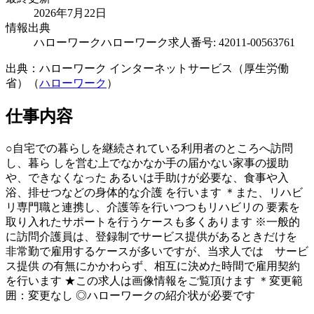
2026年7月22日
情報出典
ハローワーク
ハローワーク求人番号: 42011-00563761
出典：ハローワーク インターネットサービス（厚生労働
省）（
ハローワーク
）
仕事内容
○自宅での暮らしを継続されている利用者のところへ訪問
し、暮ら しを営む上でなかなか手の届かない家事の援助
や、できなくなった あるいは手助けが必要な、食事や入
浴、排せつなどの身体的な介護 を行います ＊また、リハビ
リ専門職と連携し、介護等を行いつつもリハビリの 要素を
取り入れたサポートを行うケースも多くあります ※一般的
に訪問介護員は、登録制でサービス提供があるときだけを
非常勤で雇用するケースが多いですが、当求人では サービ
ス提供 の有無にかかわらず、相互に決めた時間で雇用契約
を行います ★この求人は画像情報をご覧頂けます ＊変更範
囲：変更なし ◎ハローワークの紹介状が必要です