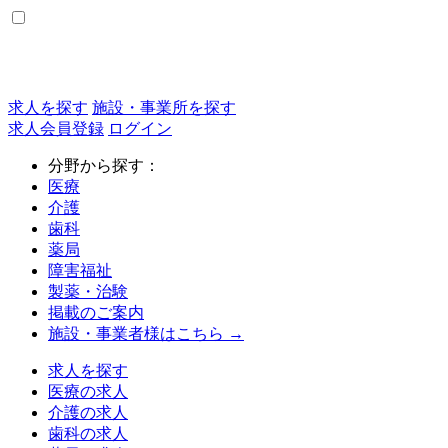
求人を探す
施設・事業所を探す
求人会員登録
ログイン
分野から探す：
医療
介護
歯科
薬局
障害福祉
製薬・治験
掲載のご案内
施設・事業者様はこちら →
求人を探す
医療の求人
介護の求人
歯科の求人