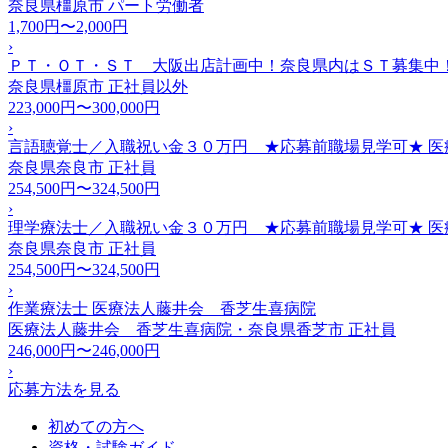
奈良県橿原市
パート労働者
1,700円〜2,000円
›
ＰＴ・ＯＴ・ＳＴ 大阪出店計画中！奈良県内はＳＴ募集中！
奈良県橿原市
正社員以外
223,000円〜300,000円
›
言語聴覚士／入職祝い金３０万円 ★応募前職場見学可★ 医
奈良県奈良市
正社員
254,500円〜324,500円
›
理学療法士／入職祝い金３０万円 ★応募前職場見学可★ 医
奈良県奈良市
正社員
254,500円〜324,500円
›
作業療法士 医療法人藤井会 香芝生喜病院
医療法人藤井会 香芝生喜病院・奈良県香芝市
正社員
246,000円〜246,000円
›
応募方法を見る
初めての方へ
資格・試験ガイド