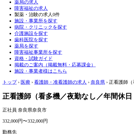
薬局の求人
障害福祉の求人
製薬・治験の求人
0件
施設・事業所を探す
病院・クリニックを探す
介護施設を探す
歯科医院を探す
薬局を探す
障害福祉事業所を探す
資格・試験ガイド
掲載のご案内（掲載無料・応募課金）
施設・事業者様はこちら
トップ
›
医療
›
看護師・准看護師の求人
›
奈良県
›
正看護師（
正看護師（看多機／夜勤なし／年間休日
正社員
奈良県奈良市
332,000円〜332,000円
勤務先