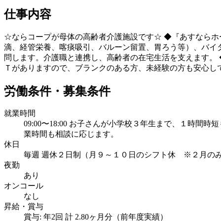
仕事内容
☆ならコープが母体の高齢者介護施設です☆ ◆『あすならホ
滴、経管栄養、喀痰吸引、バルーン留置、胃ろう等）、バイタ
問します。介護職と連携し、高齢者の在宅生活を支えます。 
Ｔがありますので、ブランクのある方、未経験の方も安心して
労働条件・募集条件
就業時間
09:00〜18:00 お子さんが小学校３年生まで、１
業時間も相談に応じます。
休日
毎週 週休２日制（月９～１０日のシフト休 ※２月のみ８
夜勤
あり
オンコール
なし
昇給・賞与
賞与: 年2回 計 2.80ヶ月分（前年度実績）