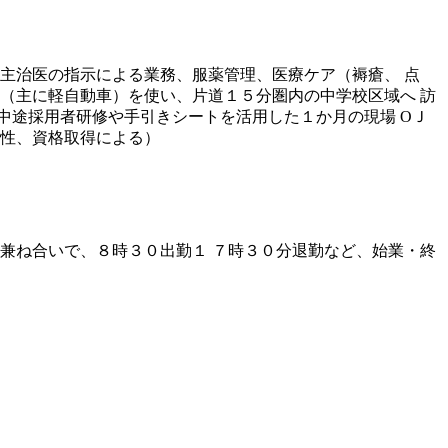
主治医の指示による業務、服薬管理、医療ケア（褥瘡、 点
（主に軽自動車）を使い、片道１５分圏内の中学校区域へ 訪
中途採用者研修や手引きシートを活用した１か月の現場 ОＪ
適性、資格取得による）
等の兼ね合いで、８時３０出勤１ ７時３０分退勤など、始業・終