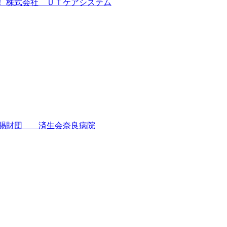
 株式会社 ＵＴケアシステム
恩賜財団 済生会奈良病院