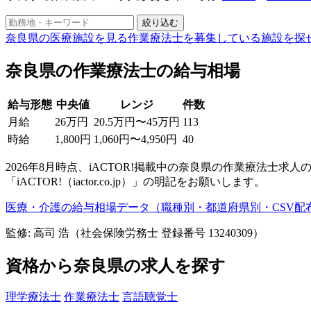
絞り込む
奈良県の医療施設を見る
作業療法士を募集している施設を探
奈良県の作業療法士の給与相場
給与形態
中央値
レンジ
件数
月給
26万円
20.5万円〜45万円
113
時給
1,800円
1,060円〜4,950円
40
2026年8月時点、iACTOR!掲載中の奈良県の作業療法
「iACTOR!（iactor.co.jp）」の明記をお願いします。
医療・介護の給与相場データ（職種別・都道府県別・CSV配
監修: 高司 浩（社会保険労務士 登録番号 13240309）
資格から奈良県の求人を探す
理学療法士
作業療法士
言語聴覚士