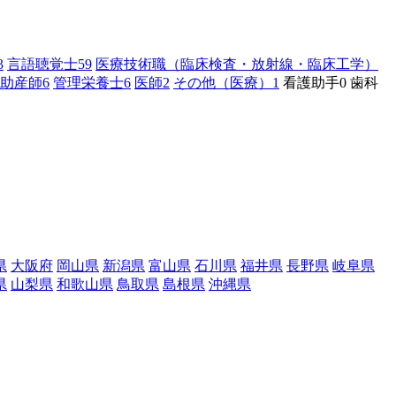
3
言語聴覚士
59
医療技術職（臨床検査・放射線・臨床工学）
助産師
6
管理栄養士
6
医師
2
その他（医療）
1
看護助手
0
歯科
県
大阪府
岡山県
新潟県
富山県
石川県
福井県
長野県
岐阜県
県
山梨県
和歌山県
鳥取県
島根県
沖縄県