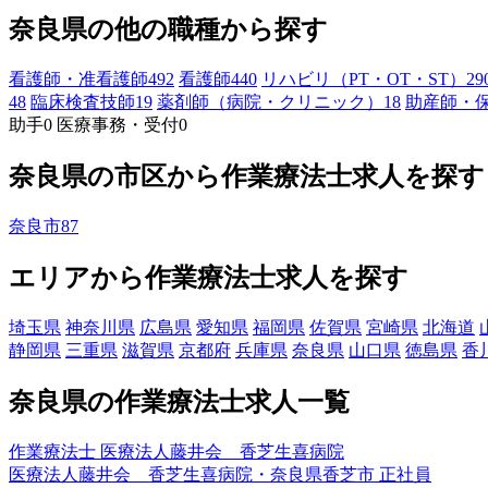
奈良県の他の職種から探す
看護師・准看護師
492
看護師
440
リハビリ（PT・OT・ST）
29
48
臨床検査技師
19
薬剤師（病院・クリニック）
18
助産師・
助手
0
医療事務・受付
0
奈良県の市区から作業療法士求人を探す
奈良市
87
エリアから作業療法士求人を探す
埼玉県
神奈川県
広島県
愛知県
福岡県
佐賀県
宮崎県
北海道
静岡県
三重県
滋賀県
京都府
兵庫県
奈良県
山口県
徳島県
香
奈良県の作業療法士求人一覧
作業療法士 医療法人藤井会 香芝生喜病院
医療法人藤井会 香芝生喜病院・奈良県香芝市
正社員