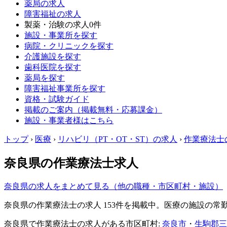
薬局の求人
障害福祉の求人
製薬・治験の求人
0件
施設・事業所を探す
病院・クリニックを探す
介護施設を探す
歯科医院を探す
薬局を探す
障害福祉事業所を探す
資格・試験ガイド
掲載のご案内（掲載無料・応募課金）
施設・事業者様はこちら
トップ
›
医療
›
リハビリ（PT・OT・ST）の求人
›
作業療法士
奈良県の作業療法士求人
奈良県の求人をまとめて見る（他の職種・市区町村・施設）
奈良県の作業療法士の求人 153件を掲載中。医療の施設の
奈良県で作業療法士の求人がある市区町村:
奈良市
・
生駒郡三