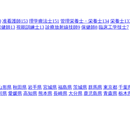
0
准看護師
153
理学療法士
151
管理栄養士・栄養士
134
栄養士
13
保健師
13
視能訓練士
13
診療放射線技師
9
保健師
8
臨床工学技士
7
山形県
秋田県
岩手県
宮城県
福島県
茨城県
群馬県
東京都
千葉
川県
愛媛県
高知県
熊本県
長崎県
大分県
鹿児島県
青森県
栃木