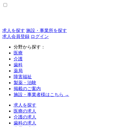
求人を探す
施設・事業所を探す
求人会員登録
ログイン
分野から探す：
医療
介護
歯科
薬局
障害福祉
製薬・治験
掲載のご案内
施設・事業者様はこちら →
求人を探す
医療の求人
介護の求人
歯科の求人