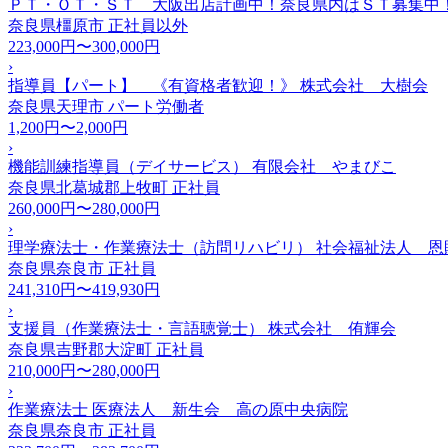
ＰＴ・ＯＴ・ＳＴ 大阪出店計画中！奈良県内はＳＴ募集中！
奈良県橿原市
正社員以外
223,000円〜300,000円
›
指導員【パート】 《有資格者歓迎！》 株式会社 大樹会
奈良県天理市
パート労働者
1,200円〜2,000円
›
機能訓練指導員（デイサービス） 有限会社 やまびこ
奈良県北葛城郡上牧町
正社員
260,000円〜280,000円
›
理学療法士・作業療法士（訪問リハビリ） 社会福祉法人 
奈良県奈良市
正社員
241,310円〜419,930円
›
支援員（作業療法士・言語聴覚士） 株式会社 侑輝会
奈良県吉野郡大淀町
正社員
210,000円〜280,000円
›
作業療法士 医療法人 新生会 高の原中央病院
奈良県奈良市
正社員