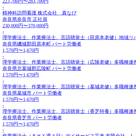
223,700円〜283,700円
›
精神科訪問看護 株式会社 真なび
奈良県奈良市
正社員
230,000円〜370,000円
›
理学療法士、作業療法士、言語聴覚士（田原本老健）地域リ
奈良県磯城郡田原本町
パート労働者
1,570円〜1,670円
›
理学療法士、作業療法士、言語聴覚士（広陵老健）多職種連
奈良県北葛城郡広陵町
パート労働者
1,570円〜1,670円
›
理学療法士、作業療法士、言語聴覚士（葛城老健）多職種連
奈良県葛城市
パート労働者
1,570円〜1,670円
›
理学療法士、作業療法士、言語聴覚士（香芝特養）多職種連携
奈良県香芝市
パート労働者
1,570円〜1,670円
›
作業療法士（８ＨＸ週４日）デイサービス宝来 有限会社 Ｌ