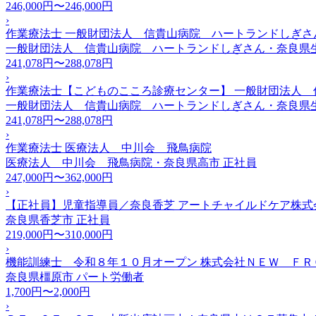
246,000円〜246,000円
›
作業療法士 一般財団法人 信貴山病院 ハートランドしぎさ
一般財団法人 信貴山病院 ハートランドしぎさん・奈良県
241,078円〜288,078円
›
作業療法士【こどものこころ診療センター】 一般財団法人
一般財団法人 信貴山病院 ハートランドしぎさん・奈良県
241,078円〜288,078円
›
作業療法士 医療法人 中川会 飛鳥病院
医療法人 中川会 飛鳥病院・奈良県高市
正社員
247,000円〜362,000円
›
【正社員】児童指導員／奈良香芝 アートチャイルドケア株式
奈良県香芝市
正社員
219,000円〜310,000円
›
機能訓練士 令和８年１０月オープン 株式会社ＮＥＷ Ｆ
奈良県橿原市
パート労働者
1,700円〜2,000円
›