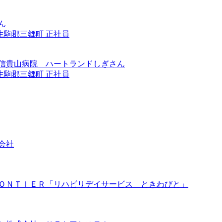
ん
生駒郡三郷町
正社員
 信貴山病院 ハートランドしぎさん
生駒郡三郷町
正社員
会社
ＲＯＮＴＩＥＲ「リハビリデイサービス ときわびと」