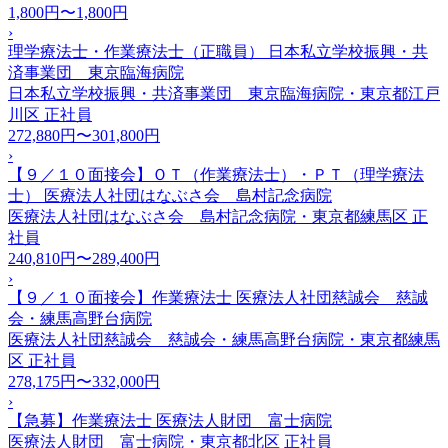
1,800円〜1,800円
›
理学療法士・作業療法士（正職員） 日本私立学校振興・共
済事業団 東京臨海病院
日本私立学校振興・共済事業団 東京臨海病院・東京都江戸
川区
正社員
272,880円〜301,800円
›
【９／１０面接会】ＯＴ（作業療法士）・ＰＴ（理学療法
士） 医療法人社団はなぶさ会 島村記念病院
医療法人社団はなぶさ会 島村記念病院・東京都練馬区
正
社員
240,810円〜289,400円
›
【９／１０面接会】作業療法士 医療法人社団慈誠会 慈誠
会・練馬高野台病院
医療法人社団慈誠会 慈誠会・練馬高野台病院・東京都練馬
区
正社員
278,175円〜332,000円
›
【急募】作業療法士 医療法人財団 富士病院
医療法人財団 富士病院・東京都北区
正社員