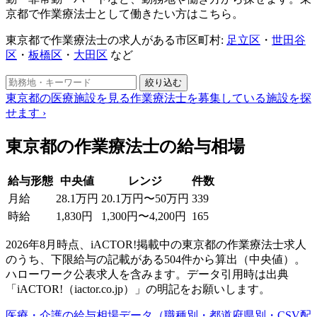
京都で作業療法士として働きたい方はこちら。
東京都で作業療法士の求人がある市区町村:
足立区
・
世田谷
区
・
板橋区
・
大田区
など
絞り込む
東京都の医療施設を見る
作業療法士を募集している施設を探
せます
›
東京都の作業療法士の給与相場
給与形態
中央値
レンジ
件数
月給
28.1万円
20.1万円〜50万円
339
時給
1,830円
1,300円〜4,200円
165
2026年8月時点、iACTOR!掲載中の東京都の作業療法士求人
のうち、下限給与の記載がある504件から算出（中央値）。
ハローワーク公表求人を含みます。データ引用時は出典
「iACTOR!（iactor.co.jp）」の明記をお願いします。
医療・介護の給与相場データ（職種別・都道府県別・CSV配