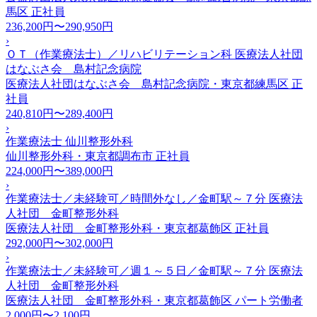
馬区
正社員
236,200円〜290,950円
›
ＯＴ（作業療法士）／リハビリテーション科 医療法人社団
はなぶさ会 島村記念病院
医療法人社団はなぶさ会 島村記念病院・東京都練馬区
正
社員
240,810円〜289,400円
›
作業療法士 仙川整形外科
仙川整形外科・東京都調布市
正社員
224,000円〜389,000円
›
作業療法士／未経験可／時間外なし／金町駅～７分 医療法
人社団 金町整形外科
医療法人社団 金町整形外科・東京都葛飾区
正社員
292,000円〜302,000円
›
作業療法士／未経験可／週１～５日／金町駅～７分 医療法
人社団 金町整形外科
医療法人社団 金町整形外科・東京都葛飾区
パート労働者
2,000円〜2,100円