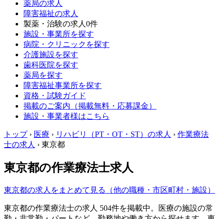
薬局の求人
障害福祉の求人
製薬・治験の求人
0件
施設・事業所を探す
病院・クリニックを探す
介護施設を探す
歯科医院を探す
薬局を探す
障害福祉事業所を探す
資格・試験ガイド
掲載のご案内（掲載無料・応募課金）
施設・事業者様はこちら
トップ
›
医療
›
リハビリ（PT・OT・ST）の求人
›
作業療法
士の求人
›
東京都
東京都の作業療法士求人
東京都の求人をまとめて見る（他の職種・市区町村・施設）
東京都の作業療法士の求人 504件を掲載中。医療の施設の常
勤・非常勤・パートなど、勤務地や働き方から探せます。東