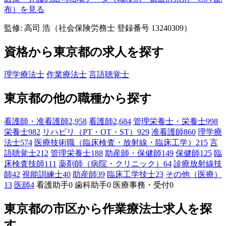
布）を見る
監修: 高司 浩（社会保険労務士 登録番号 13240309）
資格から東京都の求人を探す
理学療法士
作業療法士
言語聴覚士
東京都の他の職種から探す
看護師・准看護師
2,958
看護師
2,684
管理栄養士・栄養士
998
栄養士
982
リハビリ（PT・OT・ST）
929
准看護師
860
理学療
法士
574
医療技術職（臨床検査・放射線・臨床工学）
215
言
語聴覚士
212
管理栄養士
188
助産師・保健師
149
保健師
125
臨
床検査技師
111
薬剤師（病院・クリニック）
64
診療放射線技
師
42
視能訓練士
40
助産師
39
臨床工学技士
23
その他（医療）
13
医師
4
看護助手
0
歯科助手
0
医療事務・受付
0
東京都の市区から作業療法士求人を探
す