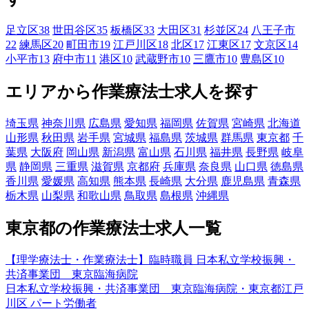
足立区
38
世田谷区
35
板橋区
33
大田区
31
杉並区
24
八王子市
22
練馬区
20
町田市
19
江戸川区
18
北区
17
江東区
17
文京区
14
小平市
13
府中市
11
港区
10
武蔵野市
10
三鷹市
10
豊島区
10
エリアから作業療法士求人を探す
埼玉県
神奈川県
広島県
愛知県
福岡県
佐賀県
宮崎県
北海道
山形県
秋田県
岩手県
宮城県
福島県
茨城県
群馬県
東京都
千
葉県
大阪府
岡山県
新潟県
富山県
石川県
福井県
長野県
岐阜
県
静岡県
三重県
滋賀県
京都府
兵庫県
奈良県
山口県
徳島県
香川県
愛媛県
高知県
熊本県
長崎県
大分県
鹿児島県
青森県
栃木県
山梨県
和歌山県
鳥取県
島根県
沖縄県
東京都の作業療法士求人一覧
【理学療法士・作業療法士】臨時職員 日本私立学校振興・
共済事業団 東京臨海病院
日本私立学校振興・共済事業団 東京臨海病院・東京都江戸
川区
パート労働者